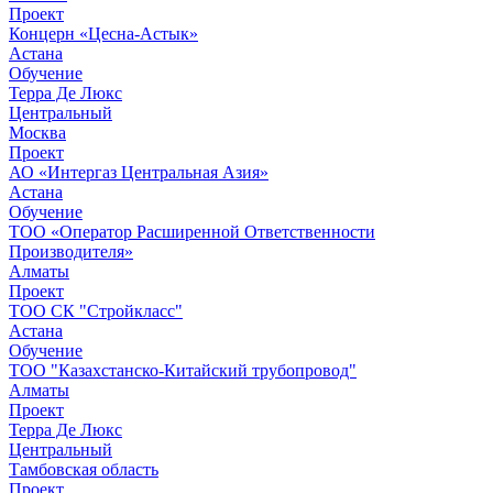
Проект
Концерн «Цесна-Астык»
Астана
Обучение
Терра Де Люкс
Центральный
Москва
Проект
АО «Интергаз Центральная Азия»
Астана
Обучение
ТОО «Оператор Расширенной Ответственности
Производителя»
Алматы
Проект
ТОО СК "Стройкласс"
Астана
Обучение
ТОО "Казахстанско-Китайский трубопровод"
Алматы
Проект
Терра Де Люкс
Центральный
Тамбовская область
Проект