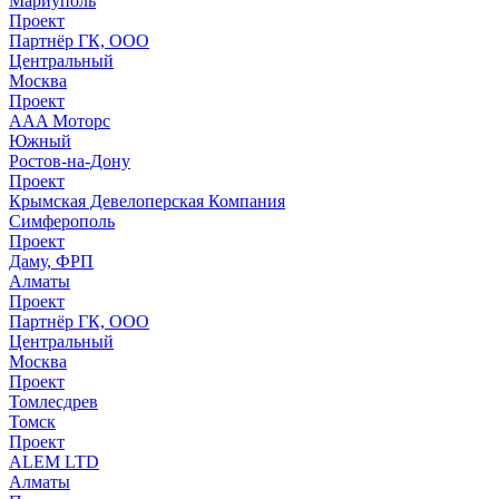
Мариуполь
Проект
Партнёр ГК, ООО
Центральный
Москва
Проект
AAA Моторс
Южный
Ростов-на-Дону
Проект
Крымская Девелоперская Компания
Симферополь
Проект
Даму, ФРП
Алматы
Проект
Партнёр ГК, ООО
Центральный
Москва
Проект
Томлесдрев
Томск
Проект
ALEM LTD
Алматы