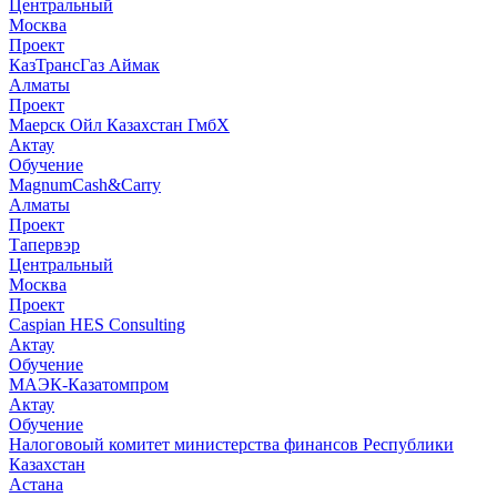
Центральный
Москва
Проект
КазТрансГаз Аймак
Алматы
Проект
Маерск Ойл Казахстан ГмбХ
Актау
Обучение
MagnumCash&Carry
Алматы
Проект
Тапервэр
Центральный
Москва
Проект
Caspian HES Consulting
Актау
Обучение
МАЭК-Казатомпром
Актау
Обучение
Налоговоый комитет министерства финансов Республики
Казахстан
Астана