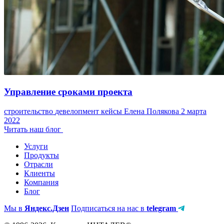
Управление сроками проекта
строительство
девелопмент
кейсы
Елена Полякова
2 марта
2022
Читать наш блог
Услуги
Продукты
Отрасли
Клиенты
Компания
Блог
Мы в
Яндекс.Дзен
Подписаться на нас в
telegram