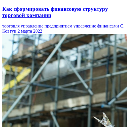
Как сформировать финансовую структуру
торговой компании
торговля
управление предприятием
управление финансами
С.
Ковтун
2 марта 2022