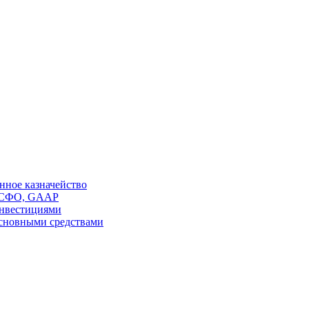
нное казначейство
МСФО, GAAP
инвестициями
сновными средствами