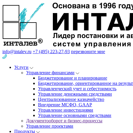
info@intalev.ru
+7 (495) 223-27-93
перезвоните мне
Услуги
Управление финансами
Бюджетирование и планирование
Бюджетирование, ориентированное на результ
Управленческий учет и себестоимость
Управление денежными средствами
Централизованное казначейство
Внедрение МСФО, GAAP
Управление инвестициями
Управление основными средствами
Документооборот и бизнес-процессы
Управление проектами
Продукты