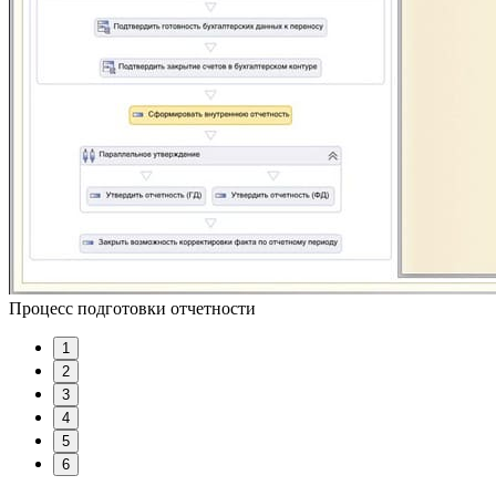
Процесс подготовки отчетности
1
2
3
4
5
6