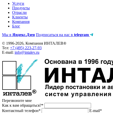
Услуги
Продукты
Отрасли
Клиенты
Компания
Блог
Мы в
Яндекс.Дзен
Подписаться на нас в
telegram
© 1996-2026, Компания ИНТАЛЕВ®
Тел:
+7 (495) 223-27-93
E-mail:
info@intalev.ru
Перезвоните мне
Как к вам обращаться?*
Контактный телефон*
E-mail*