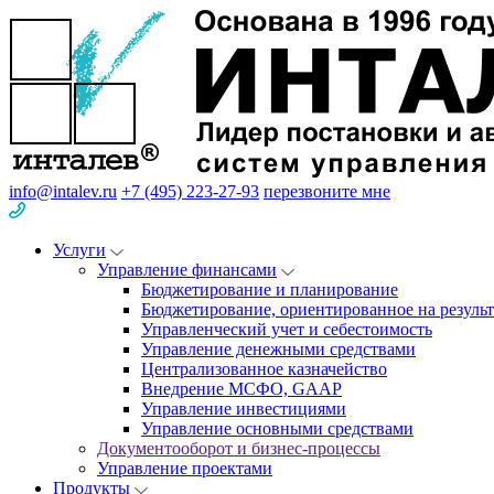
info@intalev.ru
+7 (495) 223-27-93
перезвоните мне
Услуги
Управление финансами
Бюджетирование и планирование
Бюджетирование, ориентированное на результ
Управленческий учет и себестоимость
Управление денежными средствами
Централизованное казначейство
Внедрение МСФО, GAAP
Управление инвестициями
Управление основными средствами
Документооборот и бизнес-процессы
Управление проектами
Продукты