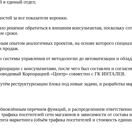
й в единый отдел;
остей за все показатели воронки.
яло решение обратиться к внешним консультантам, поскольку с
ие сроки.
м опытом аналогичных проектов, на основе которого специа
и продаж.
системы управления от методологии до автоматизации и облада
порации с консультантами, после чего был составлен и согласо
, проводимый Корпорацией «Центр» совместно с ГК ИНТАЛЕВ.
тём реструктуризации блока под новые задачи, и разработка м
обновлённым перечнем функций, и распределением ответственно
трафика посетителей сети магазинов в зависимости от состава
та маркетинга (объём трафика посетителей и стоимость единицы)