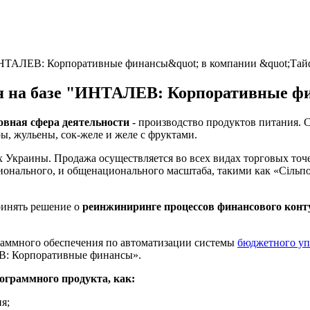
ИНТАЛЕВ: Корпоративные финансы&quot; в компании &quot;Тай
я на базе "ИНТАЛЕВ: Корпоративные ф
овная сфера деятельности
- производство продуктов питания. 
, жульены, сок-желе и желе с фруктами.
Украины. Продажа осуществляется во всех видах торговых точе
ионального, и общенационального масштаба, такими как «Сільп
ринять решение о
реинжиниринге процессов финансового конт
раммного обеспечения по автоматизации системы
бюджетного уп
В: Корпоративные финансы».
граммного продукта, как:
я;