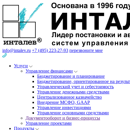
info@intalev.ru
+7 (495) 223-27-93
перезвоните мне
Услуги
Управление финансами
Бюджетирование и планирование
Бюджетирование, ориентированное на результ
Управленческий учет и себестоимость
Управление денежными средствами
Централизованное казначейство
Внедрение МСФО, GAAP
Управление инвестициями
Управление основными средствами
Документооборот и бизнес-процессы
Управление проектами
Продукты