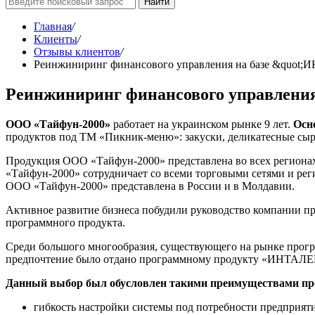
Найти
Главная
/
Клиенты
/
Отзывы клиентов
/
Реинжиниринг финансового управления на базе &quot;
Реинжиниринг финансового управлени
ООО «Тайфун-2000»
работает на украинском рынке 9 лет.
Осн
продуктов под ТМ «Пикник-меню»: закуски, деликатесные сыры
Продукция ООО «Тайфун-2000» представлена во всех регионах 
«Тайфун-2000» сотрудничает со всеми торговыми сетями и рег
ООО «Тайфун-2000» представлена в России и в Молдавии.
Активное развитие бизнеса побудили руководство компании п
программного продукта.
Среди большого многообразия, существующего на рынке прог
предпочтение было отдано программному продукту «ИНТАЛЕ
Данный выбор был обусловлен такими преимуществами про
гибкость настройки системы под потребности предприяти