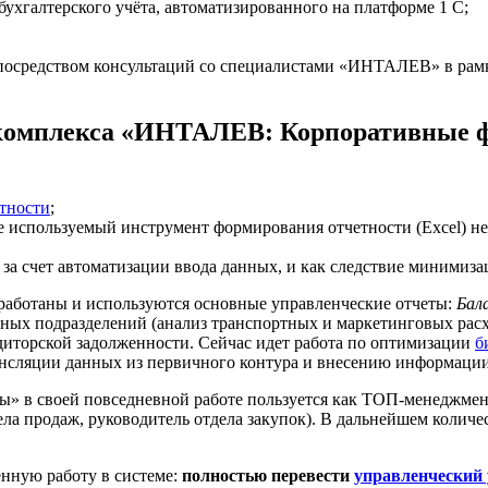
бухгалтерского учёта, автоматизированного на платформе 1 С;
 посредством консультаций со специалистами «ИНТАЛЕВ» в рам
 комплекса «ИНТАЛЕВ: Корпоративные 
етности
;
 используемый инструмент формирования отчетности (Excel) не
 за счет автоматизации ввода данных, и как следствие минимиз
зработаны и используются основные управленческие отчеты:
Бал
урных подразделений (анализ транспортных и маркетинговых рас
едиторской задолженности. Сейчас идет работа по оптимизации
б
рансляции данных из первичного контура и внесению информаци
 своей повседневной работе пользуется как ТОП-менеджмент 
ла продаж, руководитель отдела закупок). В дальнейшем количес
енную работу в системе:
полностью перевести
управленческий 