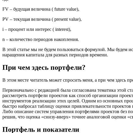
FV – будущая величина ( future value),
PV – текущая величина ( present value),
i – процент или интерес ( interest),
n – количество периодов накопления.
В этой статье мы не будем пользоваться формулой. Мы будем и
наращения капитала для разных периодов времени.
При чем здесь портфели?
В этом месте читатель может спросить меня, а при чем здесь п
Первоначально с редакцией была согласована тематика этой с
рассмотреть портфели проектов как способ организации проек
инструментов реализации этих целей. Одним из основных проце
быстро набросал таблицу оценки привлекательности проектов п
Либо описание систем управления портфелями проектов без по
решив, что оценка «снизу-вверх» точнее аналоговой оценки «св
Портфель и показатели