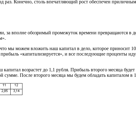
ард раз. Конечно, столь впечатляющий рост обеспечен приличным
и, за вполне обозримый промежуток времени превращаются в д
м».
 что мы можем вложить наш капитал в дело, которое приносит 1
ть, прибыль «капитализируется», и все последующие проценты и
ш капитал возрастет до 1,1 рубля. Прибыль второго месяца буде
ной сумме. После второго месяца мы будем обладать капиталом в 1