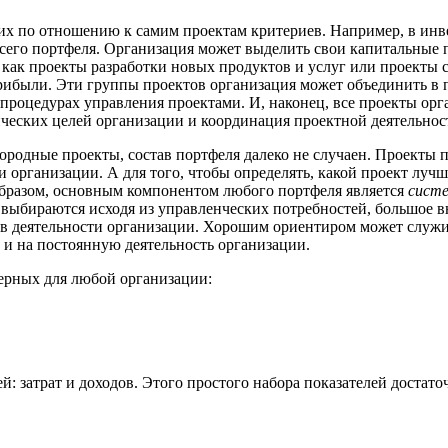
их по отношению к самим проектам критериев. Например, в ин
о портфеля. Организация может выделить свои капитальные п
 как проекты разработки новых продуктов и услуг или проекты 
рибыли. Эти группы проектов организация может объединить в п
 процедурах управления проектами. И, наконец, все проекты ор
ических целей организации и координация проектной деятельнос
нородные проекты, состав портфеля далеко не случаен. Проекты 
организации. А для того, чтобы определять, какой проект лучш
 образом, основным компонентом любого портфеля является
систе
в выбираются исходя из управленческих потребностей, большое 
ов деятельности организации. Хорошим ориентиром может служ
, и на постоянную деятельность организации.
терных для любой организации:
й: затрат и доходов. Этого простого набора показателей достат