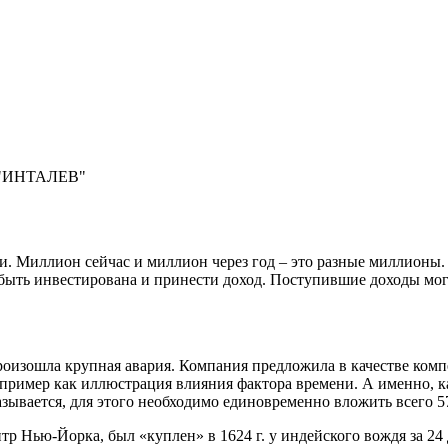
и "ИНТАЛЕВ"
ни. Миллион сейчас и миллион через год – это разные миллионы. 
быть инвестирована и принести доход. Поступившие доходы могу
изошла крупная авария. Компания предложила в качестве комп
 пример как иллюстрация влияния фактора времени. А именно, к
азывается, для этого необходимо единовременно вложить всего 5
р Нью-Йорка, был «куплен» в 1624 г. у индейского вождя за 24 