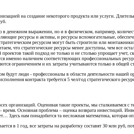
зацией на создание некоторого продукта или услуги. Длительнос
уб.
ко в денежном выражении, но и в физическом, например, количес
деляющие ресурсы и активы, и ресурсы вспомогательные, обеспе
стратегическим ресурсом могут быть строители или монтажники
таем, что стратегические ресурсы менее доступны, чем все оста
 проектов такой подход не только и не столько упрощает учет, с
ется именно наличием соответствующих профессиональных ресурс
ются ограничением и их затраты учитываются только в общей ст
ом будут люди - профессионалы в области деятельности нашей о
исполнения контракта требуется 5 чел/год стратегического ресурс
сех организаций. Оценивая такие проекты, мы сталкиваемся с т
 время. Основная проблема – оценка возврата инвестиций. Инве
ет… Здесь нам понадобится та несложная математика, которая оп
ется в 1 год, все затраты на разработку составят 30 млн руб, по