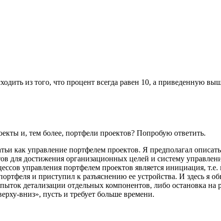
сходить из того, что процент всегда равен 10, а приведенную в
роекты и, тем более, портфели проектов? Попробую ответить.
татьи как управление портфелем проектов. Я предполагал описа
тов для достижения организационных целей и систему управлен
ссов управления портфелем проектов является инициация, т.е. 
ортфеля и приступил к разъяснению ее устройства. И здесь я об
пыток детализации отдельных компонентов, либо остановка на 
ерху-вниз», пусть и требует больше времени.