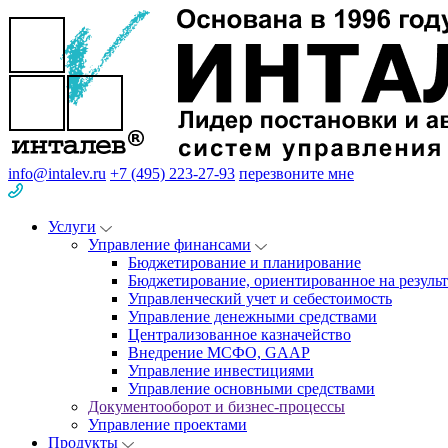
info@intalev.ru
+7 (495) 223-27-93
перезвоните мне
Услуги
Управление финансами
Бюджетирование и планирование
Бюджетирование, ориентированное на результ
Управленческий учет и себестоимость
Управление денежными средствами
Централизованное казначейство
Внедрение МСФО, GAAP
Управление инвестициями
Управление основными средствами
Документооборот и бизнес-процессы
Управление проектами
Продукты