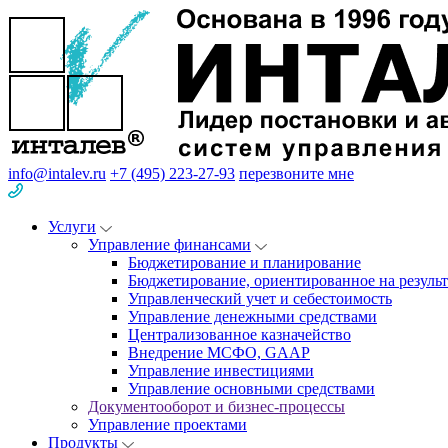
info@intalev.ru
+7 (495) 223-27-93
перезвоните мне
Услуги
Управление финансами
Бюджетирование и планирование
Бюджетирование, ориентированное на результ
Управленческий учет и себестоимость
Управление денежными средствами
Централизованное казначейство
Внедрение МСФО, GAAP
Управление инвестициями
Управление основными средствами
Документооборот и бизнес-процессы
Управление проектами
Продукты