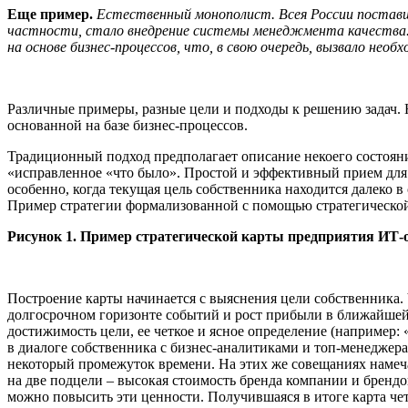
Еще пример.
Естественный монополист. Всея России поставщи
частности, стало внедрение системы менеджмента качества. В
на основе бизнес-процессов, что, в свою очередь, вызвало нео
Различные примеры, разные цели и подходы к решению задач. 
основанной на базе бизнес-процессов.
Традиционный подход предполагает описание некоего состояния
«исправленное «что было». Простой и эффективный прием для н
особенно, когда текущая цель собственника находится далеко в
Пример стратегии формализованной с помощью стратегической
Рисунок 1. Пример стратегической карты предприятия ИТ-
Построение карты начинается с выяснения цели собственника. 
долгосрочном горизонте событий и рост прибыли в ближайшей
достижимость цели, ее четкое и ясное определение (например: 
в диалоге собственника с бизнес-аналитиками и топ-менеджера
некоторый промежуток времени. На этих же совещаниях намеч
на две подцели – высокая стоимость бренда компании и брендо
можно повысить эти ценности. Получившаяся в итоге карта чет