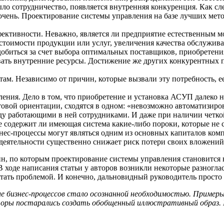
ыло сотрудничество, появляется внутренняя конкуренция. Как сле
 очень. Проектирование системы управления на базе лучших мет
ктивности. Неважно, является ли предприятие естественным мо
стоимости продукции или услуг, увеличения качества обслужив
обиться за счет выбора оптимальных поставщиков, приобретени
ивать внутренние ресурсы. Достижение же других конкурентных 
ам. Независимо от причин, которые вызвали эту потребность, е
ения. Дело в том, что приобретение и установка АСУП далеко н
товой ориентации, сходятся в одном: «невозможно автоматизиров
жду работающими в ней сотрудниками. И даже при наличии четко
 содержит ли имеющая система какие-либо пороки, которые не с
знес-процессы могут являться одним из основных капиталов ком
деятельности существенно снижает риск потери своих вложений
н, по которым проектирование системы управления становится 
В ходе написания статьи у авторов возникли некоторые разногла
т стать проблемой. И конечно, дальновидный руководитель прост
ие бизнес-процессов стало осознанной необходимостью. Пример
ры постарались создать обобщенный иллюстративный образ. По