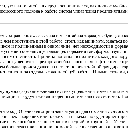
етендуют на то, чтобы их труд воспринимался, как полное учебно
процессного подхода к работе систем управления предприятиям
стемы управления – серьезная и масштабная задача, требующая зн
чем приступить к этой работе, стоит, как минимум, задаться во
ком и подчиненным в одном лице, нет необходимости в формализ
не успешно обходятся устными распоряжениями, формализуя лиш
нешней» отчетности. Причина понятна: исполнитель каждого пору
уга не существует. Предприятия большого размера (от сотен сот
тем больше происходящее на нем становится тайной для директор
етственность за отдельные части общей работы. Иными словами, 
му нужна формализованная система управления, имеет в штате не
низацией – будучи удовлетворенными имеющейся системой. Попр
й завод. Очень благоприятная ситуация для создания с самого н
 привычек – хороших или плохих – и изначально будет ориентиро
ие из малого бизнеса переходит в средний, в крупный… Увелич
равления, делегировании полномочий, распределении зон отве