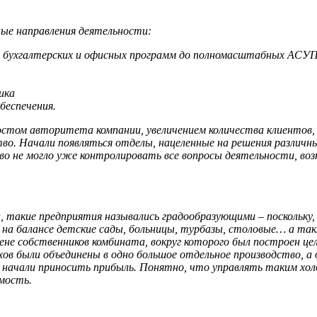
ные направления деятельности:
 бухгалтерских и офисных программ до полномасштабных АСУ
ика
беспечения.
ростом авторитета компании, увеличением количества клиентов,
ство. Начали появляться отделы, нацеленные на решения различн
во не могло уже контролировать все вопросы деятельности, во
и, такие предприятия назывались градообразующими – поскольку
 на балансе детские сады, больницы, турбазы, столовые… а та
не собственников комбината, вокруг которого был построен цел
ов были объединены в одно большое отдельное производство, а
 начали приносить прибыль. Понятно, что управлять таким хо
имость.