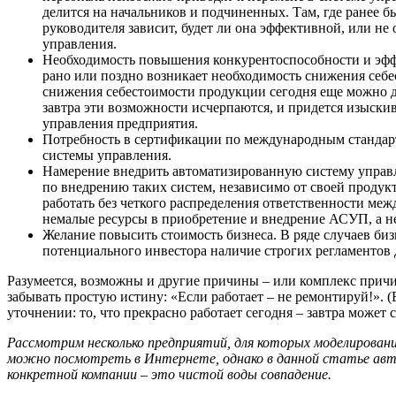
делится на начальников и подчиненных. Там, где ранее б
руководителя зависит, будет ли она эффективной, или не
управления.
Необходимость повышения конкурентоспособности и эффе
рано или поздно возникает необходимость снижения себе
снижения себестоимости продукции сегодня еще можно д
завтра эти возможности исчерпаются, и придется изыск
управления предприятия.
Потребность в сертификации по международным стандарт
системы управления.
Намерение внедрить автоматизированную систему управл
по внедрению таких систем, независимо от своей продук
работать без четкого распределения ответственности ме
немалые ресурсы в приобретение и внедрение АСУП, а не
Желание повысить стоимость бизнеса. В ряде случаев би
потенциального инвестора наличие строгих регламентов 
Разумеется, возможны и другие причины – или комплекс причи
забывать простую истину: «Если работает – не ремонтируй!». (
уточнении: то, что прекрасно работает сегодня – завтра може
Рассмотрим несколько предприятий, для которых моделирован
можно посмотреть в Интернете, однако в данной статье авто
конкретной компании – это чистой воды совпадение.