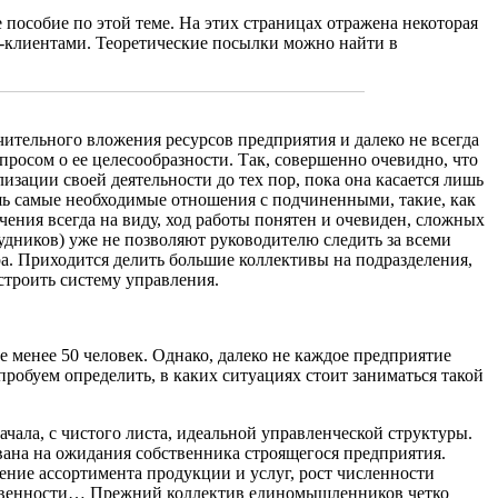
е пособие по этой теме. На этих страницах отражена некоторая
и-клиентами. Теоретические посылки можно найти в
ачительного вложения ресурсов предприятия и далеко не всегда
просом о ее целесообразности. Так, совершенно очевидно, что
ации своей деятельности до тех пор, пока она касается лишь
ь самые необходимые отношения с подчиненными, такие, как
чения всегда на виду, ход работы понятен и очевиден, сложных
рудников) уже не позволяют руководителю следить за всеми
а. Приходится делить большие коллективы на подразделения,
строить систему управления.
 менее 50 человек. Однако, далеко не каждое предприятие
обуем определить, в каких ситуациях стоит заниматься такой
ачала, с чистого листа, идеальной управленческой структуры.
вана на ожидания собственника строящегося предприятия.
ение ассортимента продукции и услуг, рост численности
тственности… Прежний коллектив единомышленников четко