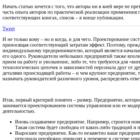
Начать статью хочется с того, что авторы ни в коей мере не пр
часть опыта авторов по практической реализации применения 
соответствующих книгах, список – в конце публикации.
Tweet
И не только кому – но и когда, и для чего. Проектирование си
приносящая соответствующий затратам эффект. Поэтому, прежде 
индивидуальному предпринимателю, который является начальни
его одного. Руководители небольших предприятий также впол
прием на работу и увольнение, либо те, что требуются для «в
технологических цепочек и зависимостей персонала друг от др
деталями происходящей работы – и чем крупнее предприятие, 
назначать руководителей различного уровня, распределять отв
Итак, первый критерий понятен – размер. Предприятие, которо
занимается проектированием системы управления или ее модер
деятельностью.
Вновь создаваемое предприятие. Например, строится новы
Такая система будет свободна от каких-либо традиций и
Выросшее предприятие. Как-то незаметно ваше предприят
персонала неизбежно приводят к перемене в системе уп