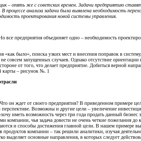
к – опять же с советских времен. Задачи предприятию ставятс
 процессе анализа задачи была выявлена необходимость перехо
бходимость проектирования новой системы управления.
Но все предприятия объединяет одно – необходимость проектир
 «как было», поиска узких мест и внесения поправок в систему
е совсем запущенных случаев. Однако отсутствие ориентации на
 стороне от того, что делает предприятие. Добиться верной напр
 карты – рисунок №. 1
отрасли
Что он ждет от своего предприятия? В приведенном примере цел
 перспективе. Возможны и другие цели – увеличение инвестици
«хочу иметь возможность через три года продать данный бизнес 
ми компании, чья задача довести не очень четкие пожелания до 
аются и способы достижения главной цели. В нашем примере в
в продуктов компании – так решили аналитики, изучая деятельно
ко выделяет основные направления, в которых следует действов