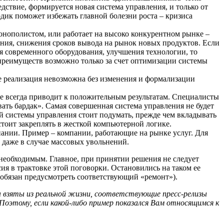
дствие, формируется новая система управления, и только от
одик поможет избежать главной болезни роста – кризиса
нополистом, или работает на высоко конкурентном рынке –
ания, снижения сроков вывода на рынок новых продуктов. Если
я современного оборудования, улучшения технологии, то
преимуществ возможно только за счет оптимизации системы
е реализация невозможна без изменения и формализации
е всегда приводит к положительным результатам. Специалисты
ать бардак». Самая совершенная система управления не будет
й системы управления стоит подумать, прежде чем вкладывать
тоит закреплять в жесткой компьютерной логике.
пании. Пример – компании, работающие на рынке услуг. Для
 даже в случае массовых увольнений.
необходимым. Главное, при принятии решения не следует
сия в трактовке этой поговорки. Остановились на таком ее
о обязан предусмотреть соответствующий «ремонт»).
ы взяты из реальной жизни, соответствующие пресс-релизы
этому, если какой-либо пример показался Вам относящимся к