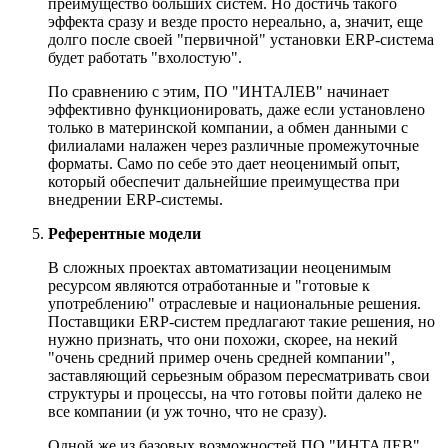
преимущество больших систем. Но достичь такого
эффекта сразу и везде просто нереально, а, значит, еще
долго после своей "первичной" установки ERP-система
будет работать "вхолостую".
По сравнению с этим, ПО "ИНТАЛЕВ" начинает
эффективно функционировать, даже если установлено
только в материнской компании, а обмен данными с
филиалами налажен через различные промежуточные
форматы. Само по себе это дает неоценимый опыт,
который обеспечит дальнейшие преимущества при
внедрении ERP-системы.
Референтные модели
В сложных проектах автоматизации неоценимым
ресурсом являются отработанные и "готовые к
употреблению" отраслевые и национальные решения.
Поставщики ERP-систем предлагают такие решения, но
нужно признать, что они похожи, скорее, на некий
"очень средний пример очень средней компании",
заставляющий серьезным образом пересматривать свои
структуры и процессы, на что готовы пойти далеко не
все компании (и уж точно, что не сразу).
Одной же из базовых возможностей ПО "ИНТАЛЕВ"