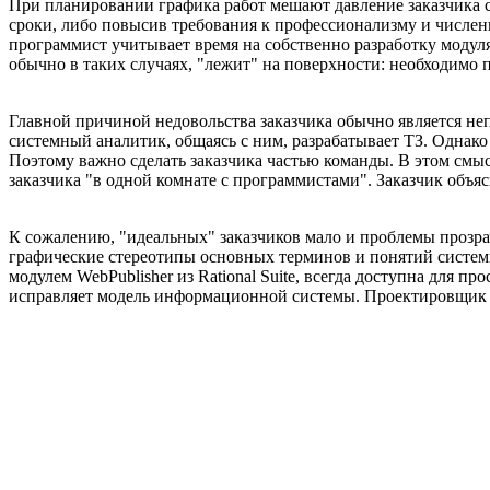
При планировании графика работ мешают давление заказчика 
сроки, либо повысив требования к профессионализму и числе
программист учитывает время на собственно разработку модул
обычно в таких случаях, "лежит" на поверхности: необходимо 
Главной причиной недовольства заказчика обычно является неп
системный аналитик, общаясь с ним, разрабатывает ТЗ. Однако 
Поэтому важно сделать заказчика частью команды. В этом смы
заказчика "в одной комнате с программистами". Заказчик объяс
К сожалению, "идеальных" заказчиков мало и проблемы прозр
графические стереотипы основных терминов и понятий систем
модулем WebPublisher из Rational Suite, всегда доступна для 
исправляет модель информационной системы. Проектировщик оп