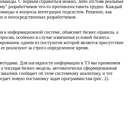
команды. С первым справиться можно, либо отстояв реальные
му" разработчиков что-то противопоставить трудно. Каждый
оманды и вопросы интеграции подсистем. Решение, как
но и непосредственных разработчиков.
ия к информационной системе, объясняет бизнес-правила, а
просам, особенно в случае изменения условий бизнеса.
ирования, одним из постулатов которой является присутствие
ее реализуют за строго определенное время.
методами. Для наглядности информации в ТЗ мы применяем
а текущая бизнес-модель, автоматически сформированная
 заказчик сообщает об этом системному аналитику, и тот
дает новую постановку задач программистам (рис. 2).