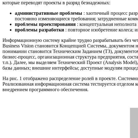
которые переводят проекты в разряд безнадежных:
административные проблемы
: хаотичный процесс разр
постоянно изменяющиеся требования; затрудненные комм
проблемы проектирования
: концептуальная неполнота
проблемы разработки
: повторное изобретение колеса; 
Информационную систему крайне трудно разрабатывать без че
Business Vision становится Концепцией Системы, документом
понимании становится Техническим Заданием (ТЗ), документом
бизнес-процесс, организационная структура предприятия, сос
т.п.). Далее, мы выделяем Технический Проект (Analysis Model
базы данных; внешние интерфейсы; доступные модулям процед
На рис. 1 отображено распределение ролей в проекте. Системн
Реализованная информационная система тестируется отделом ко
внедрением программного обеспечения.