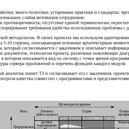
аботки; много политики; устаревшие практики и стандарты; чрез
уникации; слабая мотивация сотрудников;
 и противоречивость; отсутствие единой терминологии; недоста
игнорирование требования удобства использования; проблемы с 
ткой методологии. В своих проектах мы используем адаптирова
 на 5-10 страниц, описывающим основные архитектурные момент
, который согласовывается с заказчиком и описывает информаци
тав документов, технология проекта, различные поясняющие ди
), в котором описывается вид на систему с точки зрения програ
уры сервера приложений и перечень функций каждого модуля.
ый аналитик пишет ТЗ и согласовывает его с заказчиком, проект
нтроля качества совместно с программистами и представителями