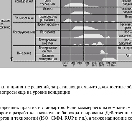
ики и принятие решений, затрагивающих чьи-то должностные обя
 вопросы еще на уровне концепции.
таревших практик и стандартов. Если коммерческим компаниям с 
рот и разработка значительно бюрократизированы. Действенны
ртов и технологий (ISO, CMM, RUP и т.д.), а также написание с