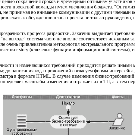
с целью сокращения сроков и чрезмерный оптимизм участников 
нности проектной команды путем увеличения бюджета. "Оптимиз
я, не принимая во внимание коммуникации с другими членами к
привлекать к обсуждению плана проекта не только руководство, 
розрачность процесса разработки. Заказчик выдвигает требован
"на выходе" система часто не вполне соответствует исходным за
сле очень привлекательна методология экстремального программ
няет user story (ключевые функции информационной системы), и 
ачности и изменяющихся требований приходится решать иными 
ы; до написания кода приложений согласуем формы интерфейса, 
просмотра в формате HTML. В случае изменения бизнес-требований
ределяет масштабы изменения и отражает их в ТП, а затем пере