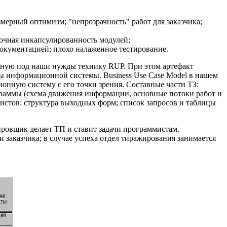
мерный оптимизм; "непрозрачность" работ для заказчика;
точная инкапсулированность модулей;
документацией; плохо налаженное тестирование.
нную под наши нужды технику RUP. При этом артефакт
ы информационной системы. Business Use Case Model в нашем
онную систему с его точки зрения. Составные части ТЗ:
аграммы (схема движения информации, основные потоки работ и
ммистов: структура выходных форм; список запросов и таблицы
ировщик делает ТП и ставит задачи программистам.
 заказчика; в случае успеха отдел тиражирования занимается