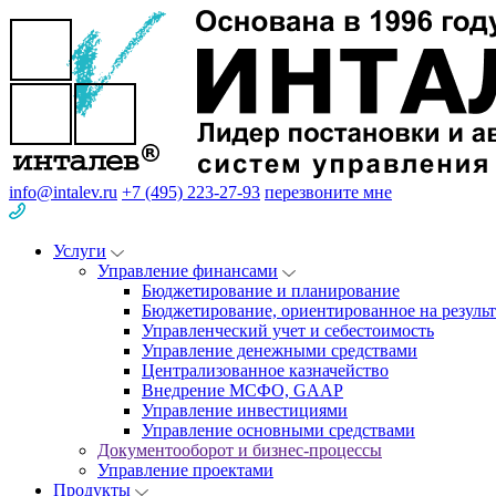
info@intalev.ru
+7 (495) 223-27-93
перезвоните мне
Услуги
Управление финансами
Бюджетирование и планирование
Бюджетирование, ориентированное на результ
Управленческий учет и себестоимость
Управление денежными средствами
Централизованное казначейство
Внедрение МСФО, GAAP
Управление инвестициями
Управление основными средствами
Документооборот и бизнес-процессы
Управление проектами
Продукты