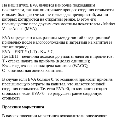
На наш взгляд, EVA является наиболее подходящим
показателем, так как он отражает процесс создания стоимости
и может быть рассчитан не только для предприятий, акции
которых котируются на открытом рынке. В этом его
преимущество пере другим стоимостным показателем - Market
Value Added (MVA).
EVA определяется как разница между чистой операционной
прибылью после налогообложения и затратами на капитал за
тот же период:
EVA = EBIT * (1-T) - Kw * C,
Где EBIT - величина доходов до уплаты налогов и процентов;
T - ставка налога на прибыль (в долях единицы);
Kw - средневзвешенная цена капитала (WACC);
C - стоимостная оценка капитала.
В случае если EVA больше 0, то компания приносит прибыль
превышающую затраты на капитал, что является основой
создания стоимости. Т.е. если EVA>0, то компания создает
стоимость, если EVA<0 - то разрушает ранее созданную
стоимость.
Проекция маркетинга
В рамках проекции маркетинга руководители определяют