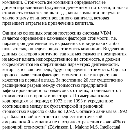
компании. Стоимость же компании определяется ее
дисконтированными будущими денежными потоками, и новая
стоимость создается лишь тогда, когда компании получают
такую отдачу от инвестированного капитала, которая
превышает затраты на привлечение капитала.
Одним из основных этапов построения системы VBM
является определение ключевых факторов стоимости, т.е.
параметров деятельности, выраженных в виде каких-либо
показателях, определяющих стоимость компании. Выделение
данных факторов критично, так как менеджмент предприятия
не может влиять непосредственное на стоимость, а должен
сосредоточится на оперативных параметрах деятельности,
которые, в свою очередь, будут определять стоимость. Однако
процесс выявления факторов стоимости не так прост, как
кажется на первый взгляд. За последние 20 лет существенно
расширился разрыв между стоимостью предприятий,
зафиксированной в их балансовых отчетах, и оценкой этой
стоимости со стороны инвесторов. По американским
корпорациям за период с 1973 г. по 1993 г. усредненное
соотношение между их бухгалтерской и рыночной
стоимостью выросло с 0,82 до 1,692. Согласно данным за 1992
г., в балансовой отчетности среднестатистической
американской компании не находило отражения около 40% ее
рыночной стоимости" (Edvinsson L. Malone M.S. Intellectual