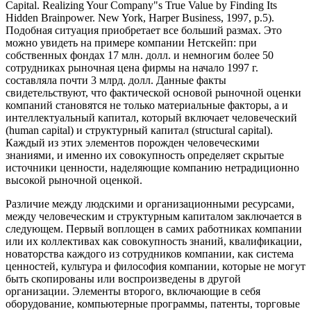
Capital. Realizing Your Company"s True Value by Finding Its
Hidden Brainpower. New York, Harper Business, 1997, р.5).
Подобная ситуация приобретает все больший размах. Это
можно увидеть на примере компании Нетскейп: при
собственных фондах 17 млн. долл. и немногим более 50
сотрудниках рыночная цена фирмы на начало 1997 г.
составляла почти 3 млрд. долл. Данные факты
свидетельствуют, что фактической основой рыночной оценки
компаний становятся не только материальные факторы, а и
интеллектуальный капитал, который включает человеческий
(human capital) и структурный капитал (structural capital).
Каждый из этих элементов порожден человеческими
знаниями, и именно их совокупность определяет скрытые
источники ценности, наделяющие компанию нетрадиционно
высокой рыночной оценкой.
Различие между людскими и организационными ресурсами,
между человеческим и структурным капиталом заключается в
следующем. Первый воплощен в самих работниках компании
или их коллективах как совокупность знаний, квалификации,
новаторства каждого из сотрудников компании, как система
ценностей, культура и философия компании, которые не могут
быть скопированы или воспроизведены в другой
организации. Элементы второго, включающие в себя
оборудование, компьютерные программы, патенты, торговые