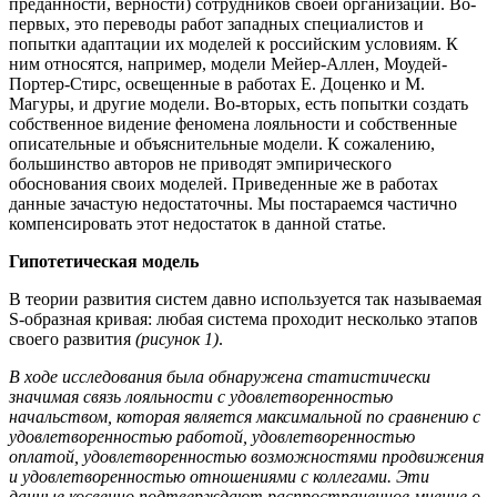
преданности, верности) сотрудников своей организации. Во-
первых, это переводы работ западных специалистов и
попытки адаптации их моделей к российским условиям. К
ним относятся, например, модели Мейер-Аллен, Моудей-
Портер-Стирс, освещенные в работах Е. Доценко и М.
Магуры, и другие модели. Во-вторых, есть попытки создать
собственное видение феномена лояльности и собственные
описательные и объяснительные модели. К сожалению,
большинство авторов не приводят эмпирического
обоснования своих моделей. Приведенные же в работах
данные зачастую недостаточны. Мы постараемся частично
компенсировать этот недостаток в данной статье.
Гипотетическая модель
В теории развития систем давно используется так называемая
S-образная кривая: любая система проходит несколько этапов
своего развития
(рисунок 1)
.
В ходе исследования была обнаружена статистически
значимая связь лояльности с удовлетворенностью
начальством, которая является максимальной по сравнению с
удовлетворенностью работой, удовлетворенностью
оплатой, удовлетворенностью возможностями продвижения
и удовлетворенностью отношениями с коллегами. Эти
данные косвенно подтверждают распространенное мнение о