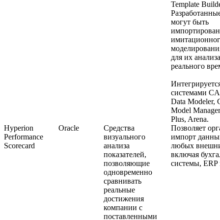
Template Builde
Разработанны
могут быть
импортирован
имитационно
моделировани
для их анализ
реального вре
Интегрируется
системами CA
Data Modeler,
Model Manager
Plus, Arena.
Hyperion
Oracle
Средства
Позволяет орг
Performance
визуального
импорт данны
Scorecard
анализа
любых внешни
показателей,
включая бухга
позволяющие
системы, ERP 
одновременно
сравнивать
реальные
достижения
компании с
поставленными