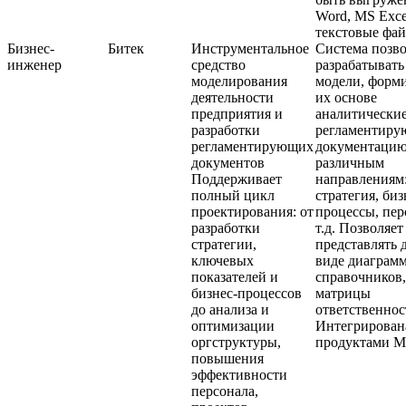
Word, MS Excel
текстовые фай
Бизнес-
Битек
Инструментальное
Система позво
инженер
средство
разрабатывать
моделирования
модели, форми
деятельности
их основе
предприятия и
аналитические
разработки
регламентир
регламентирующих
документацию
документов
различным
Поддерживает
направлениям
полный цикл
стратегия, биз
проектирования: от
процессы, пер
разработки
т.д. Позволяет
стратегии,
представлять 
ключевых
виде диаграмм
показателей и
справочников,
бизнес-процессов
матрицы
до анализа и
ответственнос
оптимизации
Интегрирован
оргструктуры,
продуктами MS
повышения
эффективности
персонала,