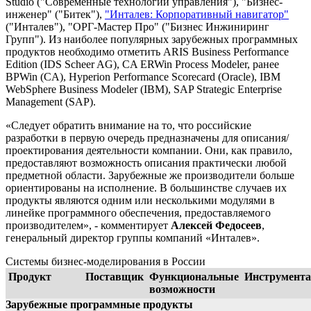
Studio ("Современные технологии управления"), "Бизнес-
инженер" ("Битек"),
"Инталев: Корпоративный навигатор"
("Инталев"), "ОРГ-Мастер Про" ("Бизнес Инжиниринг
Групп"). Из наиболее популярных зарубежных программных
продуктов необходимо отметить ARIS Business Performance
Edition (IDS Scheer AG), CA ERWin Process Modeler, ранее
BPWin (CA), Hyperion Performance Scorecard (Oracle), IBM
WebSphere Business Modeler (IBM), SAP Strategic Enterprise
Management (SAP).
«Следует обратить внимание на то, что российские
разработки в первую очередь предназначены для описания/
проектирования деятельности компании. Они, как правило,
предоставляют возможность описания практически любой
предметной области. Зарубежные же производители больше
ориентированы на исполнение. В большинстве случаев их
продукты являются одним или несколькими модулями в
линейке программного обеспечения, предоставляемого
производителем», - комментирует
Алексей Федосеев
,
генеральный директор группы компаний «Инталев».
Системы бизнес-моделирования в России
Продукт
Поставщик
Функциональные
Инструмент
возможности
Зарубежные программные продукты