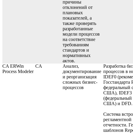
причины
отклонений от
плановых
показателей, а
также проверять
разработанные
модели процессов
на соответствие
требованиям
стандартов и
нормативных
актов.
CA ERWin
CA
Анализ,
Разработка би
Process Modeler
документирование
процессов в н
и реорганизация
IDEF0 (реком
сложных бизнес-
Госстандарта 
процессов
федеральный 
США), IDEF3
(федеральный 
США) и DFD.
Система встр
регламентной
отчетности. Г
шаблонов Repo