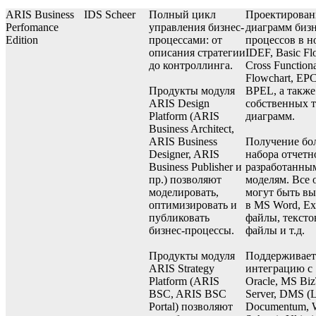
ARIS Business
IDS Scheer
Полный цикл
Проектирован
Perfomance
управления бизнес-
диаграмм бизн
Edition
процессами: от
процессов в н
описания стратегии
IDEF, Basic Fl
до контроллинга.
Cross Function
Flowchart, EP
Продукты модуля
BPEL, а также
ARIS Design
собственных 
Platform (ARIS
диаграмм.
Business Architect,
ARIS Business
Получение бо
Designer, ARIS
набора отчетн
Business Publisher и
разработанны
пр.) позволяют
моделям. Все 
моделировать,
могут быть в
оптимизировать и
в MS Word, Exc
публиковать
файлы, тексто
бизнес-процессы.
файлы и т.д.
Продукты модуля
Поддерживает
ARIS Strategy
интеграцию с 
Platform (ARIS
Oracle, MS Biz
BSC, ARIS BSC
Server, DMS (L
Portal) позволяют
Documentum, 