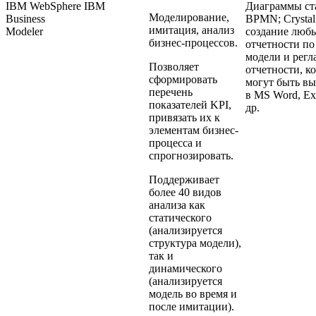
IBM WebSphere
IBM
Диаграммы ст
Моделирование,
Business
BPMN; Crystal
имитация, анализ
Modeler
создание люб
бизнес-процессов.
отчетности по
модели и рег
Позволяет
отчетности, к
сформировать
могут быть в
перечень
в MS Word, Exc
показателей KPI,
др.
привязать их к
элементам бизнес-
процесса и
спрогнозировать.
Поддерживает
более 40 видов
анализа как
статического
(анализируется
структура модели),
так и
динамического
(анализируется
модель во время и
после имитации).