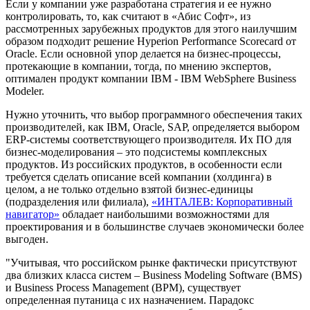
Если у компании уже разработана стратегия и ее нужно
контролировать, то, как считают в «Абис Софт», из
рассмотренных зарубежных продуктов для этого наилучшим
образом подходит решение Hyperion Performance Scorecard от
Oracle. Если основной упор делается на бизнес-процессы,
протекающие в компании, тогда, по мнению экспертов,
оптимален продукт компании IBM - IBM WebSphere Business
Modeler.
Нужно уточнить, что выбор программного обеспечения таких
производителей, как IBM, Oracle, SAP, определяется выбором
ERP-системы соответствующего производителя. Их ПО для
бизнес-моделирования – это подсистемы комплексных
продуктов. Из российских продуктов, в особенности если
требуется сделать описание всей компании (холдинга) в
целом, а не только отдельно взятой бизнес-единицы
(подразделения или филиала),
«ИНТАЛЕВ: Корпоративный
навигатор»
обладает наибольшими возможностями для
проектирования и в большинстве случаев экономически более
выгоден.
"Учитывая, что российском рынке фактически присутствуют
два близких класса систем – Business Modeling Software (BMS)
и Business Process Management (BPM), существует
определенная путаница с их назначением. Парадокс