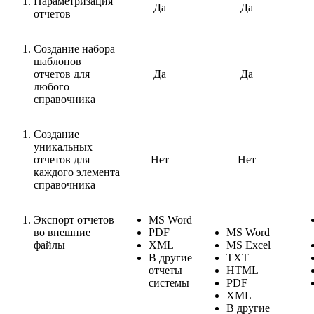
Параметризация
Да
Да
отчетов
Создание набора
шаблонов
отчетов для
Да
Да
любого
справочника
Создание
уникальных
отчетов для
Нет
Нет
каждого элемента
справочника
Экспорт отчетов
MS Word
во внешние
PDF
MS Word
файлы
XML
MS Excel
В другие
TXT
отчеты
HTML
системы
PDF
XML
В другие