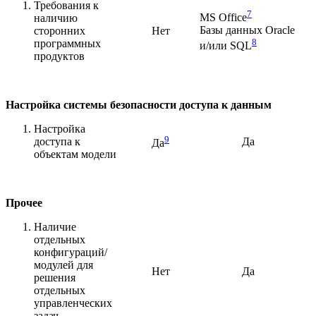
Требования к
7
MS Office
наличию
Базы данных Oracle
сторонних
Нет
8
программных
и/или SQL
продуктов
Настройка системы безопасности доступа к данным
Настройка
9
доступа к
Да
Да
объектам модели
Прочее
Наличие
отдельных
конфигураций/
модулей для
Нет
Да
решения
отдельных
управленческих
задач