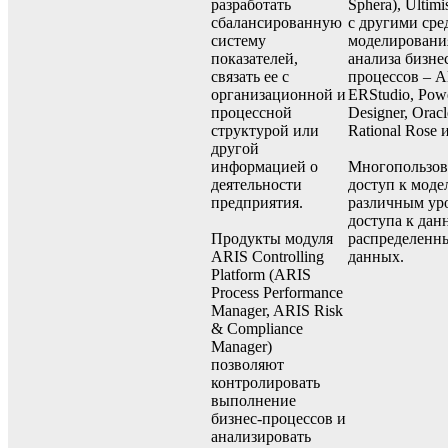
разработать
Sphera), Ultimi
сбалансированную
с другими сре
систему
моделировани
показателей,
анализа бизне
связать ее с
процессов – Al
организационной и
ERStudio, Pow
процессной
Designer, Oracl
структурой или
Rational Rose и
другой
информацией о
Многопользов
деятельности
доступ к моде
предприятия.
различным ур
доступа к дан
Продукты модуля
распределенн
ARIS Controlling
данных.
Platform (ARIS
Process Performance
Manager, ARIS Risk
& Compliance
Manager)
позволяют
контролировать
выполнение
бизнес-процессов и
анализировать