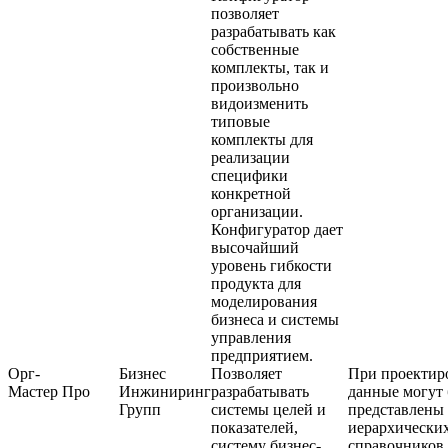
позволяет
разрабатывать как
собственные
комплекты, так и
произвольно
видоизменить
типовые
комплекты для
реализации
специфики
конкретной
организации.
Конфигуратор дает
высочайший
уровень гибкости
продукта для
моделирования
бизнеса и системы
управления
предприятием.
Орг-
Бизнес
Позволяет
При проектир
Мастер Про
Инжиниринг
разрабатывать
данные могут
Групп
системы целей и
представлены 
показателей,
иерархически
систему бизнес-
справочников,