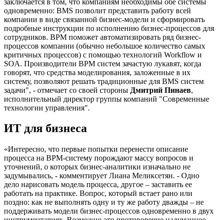
заключается в том, что компаниям необходимы обе системы
одновременно: BMS позволит представить работу всей
компании в виде связанной бизнес-модели и сформировать
подробные инструкции по исполнению бизнес-процессов для
сотрудников. BPM поможет автоматизировать ряд бизнес-
процессов компании (обычно небольшое количество самых
критичных процессов) с помощью технологий Workflow и
SOA. Производители BPM систем зачастую лукавят, когда
говорят, что средства моделирования, заложенные в их
систему, позволяют решать традиционные для BMS систем
задачи", - отмечает со своей стороны
Дмитрий Пинаев
,
исполнительный директор группы компаний "Современные
технологии управления".
ИТ для бизнеса
«Интересно, что первые попытки перенести описание
процесса на BPM-систему порождают массу вопросов и
уточнений, о которых бизнес-аналитики изначально не
задумывались, - комментирует Лиана Меликсетян. - Одно
дело нарисовать модель процесса, другое – заставить ее
работать на практике. Вопрос, который встает рано или
поздно: как не выполнять одну и ту же работу дважды – не
поддерживать модели бизнес-процессов одновременно в двух
инструментариях. Возможно это противоречие надуманное,