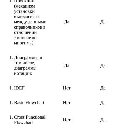
Проекции
(механизм
установки
взаимосвязи
между данными
Да
Да
справочников в
отношении
«многие ко
многим»)
Диаграммы, в
том числе,
Да
Да
диаграммы
нотации:
IDEF
Нет
Да
Basic Flowchart
Нет
Да
Cross Functional
Нет
Да
Flowchart