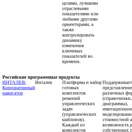
целями, лучшими
отраслевыми
показателями или
любыми другими
ориентирами, а
также
контролировать
динамику
изменения
ключевых
показателей во
времени.
Российские программные продукты
ИНТАЛЕВ:
Инталев
Платформа и набор
Поддерживает
Корпоративный
готовых
представление
навигатор
комплектов
различных фо
решений
(справочники,
управленческих
диаграммы),
задач
имитационно
(управленческих
моделировани
шаблонов).
стоимостной а
Каждый из
возможность р
комплектов
собственных 