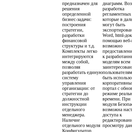
предназначен для
диаграмм. Во
решения
разработка
определенной
регламентных 
бизнес-задачи:
которые в да
построения
могут быть
стратегии,
экспортирова
разработки
Word, html-до
финансовой
помощью веб-
структуры и т.д.
возможно
Комплекты легко
предоставлени
интегрируются
к разработан
между собой,
моделям всем
позволяя
заинтересова
разработать единую
пользователя
систему
быть использо
управления
корпоративны
организации: от
портал с обно
стратегии до
режиме реаль
должностной
времени. При
инструкции
модуля Безопа
отдельного
возможна нас
менеджера.
доступа к
Наличие
редактирован
отдельного модуля
просмотру да
Конфигуратор