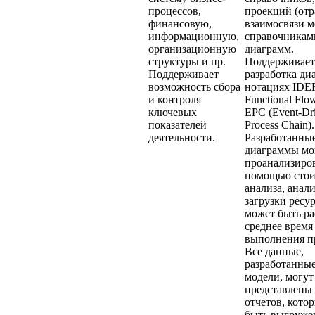
процессов,
проекций (от
финансовую,
взаимосвязи 
информационную,
справочникам
организационную
диаграмм.
структуры и пр.
Поддерживает
Поддерживает
разработка ди
возможность сбора
нотациях IDEF
и контроля
Functional Flow
ключевых
EPC (Event-Dr
показателей
Process Chain).
деятельности.
Разработанны
диаграммы мо
проанализиро
помощью стои
анализа, анали
загрузки ресур
может быть ра
среднее время
выполнения п
Все данные,
разработанные
модели, могут
представлены 
отчетов, кото
быть выгруже