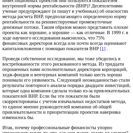
инвестиционных проектов они пользуются показателем
внутренней нормы рентабельности (ВНР)? Десятилетиями
ученые предупреждают (и пишут в учебниках) об опасностях
метода расчета ВНР, предполагающего определенную норму
рентабельности на реинвестируемые промежуточные
денежные потоки. Таким образом можно представить плохие
проекты как хорошие, а хорошие — как отличные. В 1999 г. в
ходе научного исследования выяснилось, что 75%
финансовых директоров всегда или почти всегда оценивают
капиталовложения с помощью показателя ВНР
[1]
.
Проведя собственное исследование, мы тоже убедились в
востребованности этого рискованного метода. Из тридцати
опрошенных нами исполнительных директоров корпораций,
хедж-фондов и венчурных компаний только шесть хорошо
понимали его уязвимость. Следующей неожиданностью стали
результаты повторного анализа порядка двадцати инвестиций,
которые одна компания сделала только из-за привлекательных
показателей ВНР. Если бы эти показатели были
скорректированы с учетом изначальных недостатков метода,
то единое мнение руководителей компании об общей
привлекательности и приоритизации проектов наверняка
изменилось бы.
Итак, почему профессиональные финансисты упорно
продолжают делать то, что, как они знают, делать не следует?