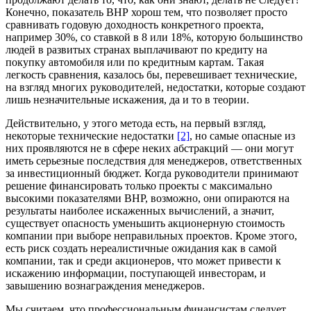
Конечно, показатель ВНР хорош тем, что позволяет просто
сравнивать годовую доходность конкретного проекта,
например 30%, со ставкой в 8 или 18%, которую большинство
людей в развитых странах выплачивают по кредиту на
покупку автомобиля или по кредитным картам. Такая
легкость сравнения, казалось бы, перевешивает технические,
на взгляд многих руководителей, недостатки, которые создают
лишь незначительные искажения, да и то в теории.
Действительно, у этого метода есть, на первый взгляд,
некоторые технические недостатки
[2]
, но самые опасные из
них проявляются не в сфере неких абстракций — они могут
иметь серьезные последствия для менеджеров, ответственных
за инвестиционный бюджет. Когда руководители принимают
решение финансировать только проекты с максимально
высокими показателями ВНР, возможно, они опираются на
результаты наиболее искаженных вычислений, а значит,
существует опасность уменьшить акционерную стоимость
компании при выборе неправильных проектов. Кроме этого,
есть риск создать нереалистичные ожидания как в самой
компании, так и среди акционеров, что может привести к
искажению информации, поступающей инвесторам, и
завышению вознаграждения менеджеров.
Мы считаем, что профессиональным финансистам следует