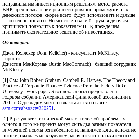
неправильным инвестиционным решениям, метод расчета
ВНР, предполагающий реинвестирование промежуточных
денежных потоков, скорее всего, будут использовать и дальше
— он очень понятен. Но мы советовали бы руководителям
критически подходить к показателям ВНР, прежде чем
принимать окончательное решение об инвестициях.
Об авторах:
Джон Келлехер (John Kelleher) - консультант McKinsey,
Торонто
Джастин МакКормак (Justin MacCormack) - бывший сотрудник
McKinsey
[1] См.: John Robert Graham, Cambell R. Harvey. The Theory and
Practice of Corporate Finance: Evidence from the Field // Duke
University : work paper. Этот доклад был представлен на
годовом собрании Американской финансовой ассоциации в
2001 г. С докладом можно ознакомиться на сайте
ssrn.com/abstract=220251
.
[2] В результате технической математической проблемы у
одного и того же проекта могут быть два разных показателя
внутренней нормы рентабельности, например когда денежные
потоки, ожидаемые в будущем, меняются от положительных