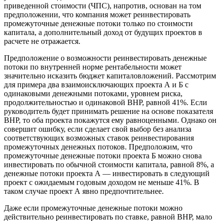
приведенной стоимости (ЧПС), напротив, основан на том
предположении, что компания может реинвестировать
промежуточные денежные потоки только по стоимости
капитала, а дополнительный доход от будущих проектов в
расчете не отражается.
Предположение о возможности реинвестировать денежные
потоки по внутренней норме рентабельности может
значительно исказить бюджет капиталовложений. Рассмотрим
для примера два взаимоисключающих проекта А и Б с
одинаковыми денежными потоками, уровнем риска,
продолжительностью и одинаковой ВНР, равной 41%. Если
руководитель будет принимать решение на основе показателя
ВНР, то оба проекта покажутся ему равноценными. Однако он
совершит ошибку, если сделает свой выбор без анализа
соответствующих возможных ставок реинвестирования
промежуточных денежных потоков. Предположим, что
промежуточные денежные потоки проекта Б можно снова
инвестировать по обычной стоимости капитала, равной 8%, а
денежные потоки проекта А — инвестировать в следующий
проект с ожидаемым годовым доходом не меньше 41%. В
таком случае проект А явно предпочтительнее.
Даже если промежуточные денежные потоки можно
действительно реинвестировать по ставке, равной ВНР, мало