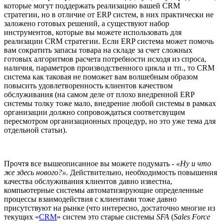
которые могут поддержать реализацию вашей CRM
стратегии, но в отличие от ERP систем, в них практически не
заложено готовых решений, а существуют набор
инструментов, которые вы можете использовать для
реализации CRM стратегии. Если ERP система может помочь
вам сократить запасы товара на складе за счет сложных
готовых алгоритмов расчета потребности исходя из спроса,
наличия, параметров производственного цикла и тп., то CRM
система как таковая не поможет вам волшебным образом
повысить удовлетворенность клиентов качеством
обслуживания (на самом деле от плохо внедренной ERP
системы толку тоже мало, внедрение любой системы в рамках
организации должно сопровождаться соответсвущим
пересмотром организационных процедур, но это уже тема для
отдельной статьи).
Прочтя все вышеописанное вы можете подумать -
«Ну и что
же здесь нового?»
. Действительно, необходимость повышения
качества обслуживания клиентов давно известна,
компьютерные системы автоматизирующие определенные
процессы взаимодействия с клиентами тоже давно
присутствуют на рынке (что интересно, достаточно многие из
текущих «
CRM
» систем это старые системы
SFA
(
Sales Force