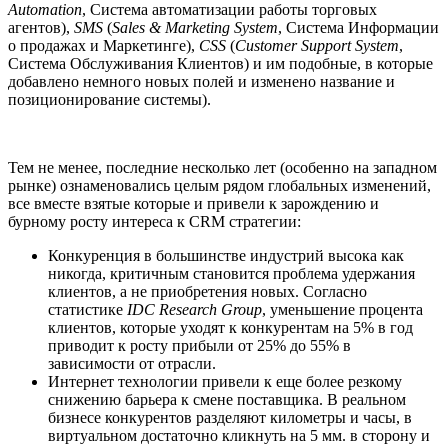
Automation
, Система автоматизации работы торговых
агентов),
SMS
(
Sales & Marketing System
, Система Информации
о продажах и Маркетинге),
CSS
(
Customer Support System
,
Система Обслуживания Клиентов) и им подобные, в которые
добавлено немного новых полей и изменено название и
позиционирование системы).
Тем не менее, последние несколько лет (особенно на западном
рынке) ознаменовались целым рядом глобальных изменений,
все вместе взятые которые и привели к зарождению и
бурному росту интереса к CRM стратегии:
Конкуренция в большинстве индустрий высока как
никогда, критичным становится проблема удержания
клиентов, а не приобретения новых. Согласно
статистике
IDC Research Group
, уменьшение процента
клиентов, которые уходят к конкурентам на 5% в год
приводит к росту прибыли от 25% до 55% в
зависимости от отрасли.
Интернет технологии привели к еще более резкому
снижению барьера к смене поставщика. В реальном
бизнесе конкурентов разделяют километры и часы, в
виртуальном достаточно кликнуть на 5 мм. в сторону и