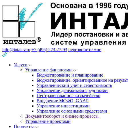
info@intalev.ru
+7 (495) 223-27-93
перезвоните мне
Услуги
Управление финансами
Бюджетирование и планирование
Бюджетирование, ориентированное на результ
Управленческий учет и себестоимость
Управление денежными средствами
Централизованное казначейство
Внедрение МСФО, GAAP
Управление инвестициями
Управление основными средствами
Документооборот и бизнес-процессы
Управление проектами
Продукты