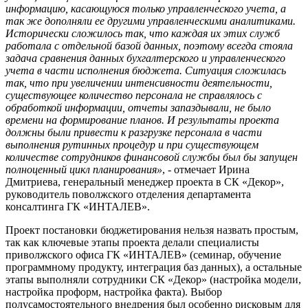
информацию, касающуюся только управленческого учета, а
так же дополняли ее другими управленческими аналитиками.
Исторически сложилось так, что каждая их этих служб
работала с отдельной базой данных, поэтому всегда стояла
задача сравнения данных бухгалтерского и управленческого
учета в части исполнения бюджета. Ситуация сложилась
так, что при увеличении интенсивности деятельности,
существующее количество персонала не справлялось с
обработкой информации, отчеты запаздывали, не было
времени на формирование планов. И результаты проекта
должны были привести к разгрузке персонала в части
выполнения рутинных процедур и при существующем
количестве сотрудников финансовой службы был бы запущен
полноценный цикл планирования»
, - отмечает Ирина
Дмитриева, генеральный менеджер проекта в СК «Декор»,
руководитель поволжского отделения департамента
консалтинга ГК «ИНТАЛЕВ».
Проект постановки бюджетирования нельзя назвать простым,
так как ключевые этапы проекта делали специалисты
приволжского офиса ГК «ИНТАЛЕВ» (семинар, обучение
программному продукту, интеграция баз данных), а остальные
этапы выполняли сотрудники СК «Декор» (настройка модели,
настройка проформ, настройка факта). Выбор
полусамостоятельного внедрения был особенно рисковым для