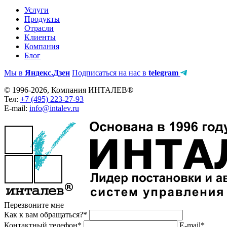
Услуги
Продукты
Отрасли
Клиенты
Компания
Блог
Мы в
Яндекс.Дзен
Подписаться на нас в
telegram
© 1996-2026, Компания ИНТАЛЕВ®
Тел:
+7 (495) 223-27-93
E-mail:
info@intalev.ru
Перезвоните мне
Как к вам обращаться?*
Контактный телефон*
E-mail*