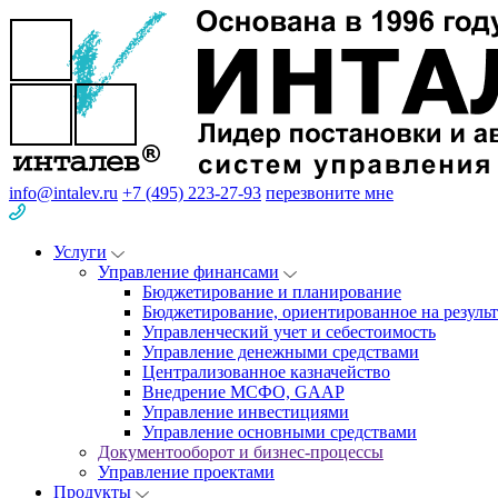
info@intalev.ru
+7 (495) 223-27-93
перезвоните мне
Услуги
Управление финансами
Бюджетирование и планирование
Бюджетирование, ориентированное на результ
Управленческий учет и себестоимость
Управление денежными средствами
Централизованное казначейство
Внедрение МСФО, GAAP
Управление инвестициями
Управление основными средствами
Документооборот и бизнес-процессы
Управление проектами
Продукты