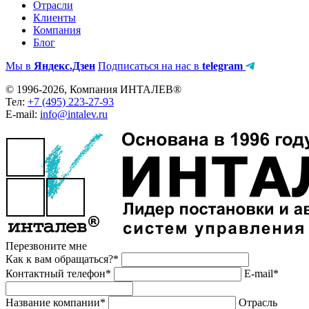
Отрасли
Клиенты
Компания
Блог
Мы в
Яндекс.Дзен
Подписаться на нас в
telegram
© 1996-2026, Компания ИНТАЛЕВ®
Тел:
+7 (495) 223-27-93
E-mail:
info@intalev.ru
Перезвоните мне
Как к вам обращаться?*
Контактный телефон*
E-mail*
Название компании*
Отрасль