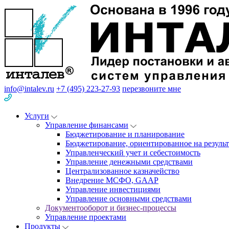
info@intalev.ru
+7 (495) 223-27-93
перезвоните мне
Услуги
Управление финансами
Бюджетирование и планирование
Бюджетирование, ориентированное на результ
Управленческий учет и себестоимость
Управление денежными средствами
Централизованное казначейство
Внедрение МСФО, GAAP
Управление инвестициями
Управление основными средствами
Документооборот и бизнес-процессы
Управление проектами
Продукты