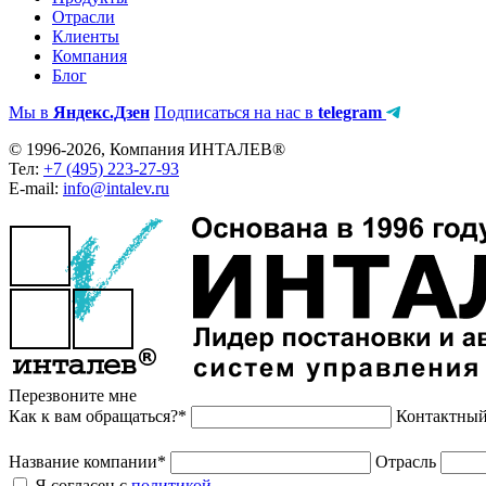
Отрасли
Клиенты
Компания
Блог
Мы в
Яндекс.Дзен
Подписаться на нас в
telegram
© 1996-2026, Компания ИНТАЛЕВ®
Тел:
+7 (495) 223-27-93
E-mail:
info@intalev.ru
Перезвоните мне
Как к вам обращаться?*
Контактный
Название компании*
Отрасль
Я согласен с
политикой