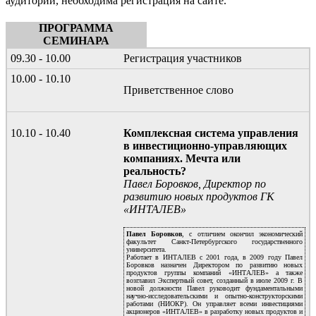
аудитории, необходима регистрация на сайте.
ПРОГРАММА
СЕМИНАРА
09.30 - 10.00
Регистрация участников
10.00 - 10.10
Приветственное слово
10.10 - 10.40
Комплексная система управления
в инвестиционно-управляющих
компаниях. Мечта или
реальность?
Павел Боровков, Директор по
развитию новых продуктов ГК
«ИНТАЛЕВ»
Павел Боровков
, с отличием окончил экономический
факультет Санкт-Петербургского государственного
университета.
Работает в ИНТАЛЕВ с 2001 года, в 2009 году Павел
Боровков назначен Директором по развитию новых
продуктов группы компаний «ИНТАЛЕВ» а также
возглавил Экспертный совет, созданный в июле 2009 г. В
новой должности Павел руководит фундаментальными
научно-исследовательскими и опытно-конструкторскими
работами (НИОКР). Он управляет всеми инвестициями
акционеров «ИНТАЛЕВ» в разработку новых продуктов и