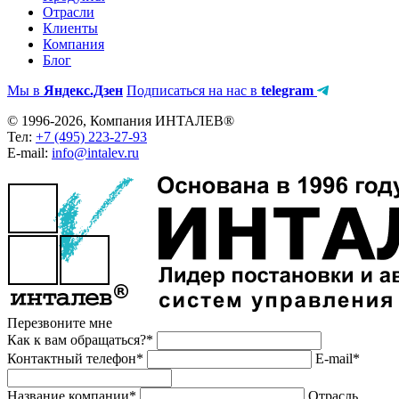
Отрасли
Клиенты
Компания
Блог
Мы в
Яндекс.Дзен
Подписаться на нас в
telegram
© 1996-2026, Компания ИНТАЛЕВ®
Тел:
+7 (495) 223-27-93
E-mail:
info@intalev.ru
Перезвоните мне
Как к вам обращаться?*
Контактный телефон*
E-mail*
Название компании*
Отрасль