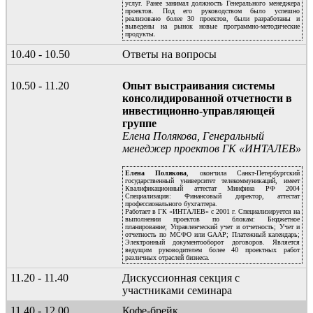
услуг. Ранее занимал должность Генерального менеджера
проектов. Под его руководством было успешно
реализовано более 30 проектов, были разработаны и
выведены на рынок новые программно-методические
продукты.
10.40 - 10.50
Ответы на вопросы
10.50 - 11.20
Опыт выстраивания системы
консолидированной отчетности в
инвестиционно-управляющей
группе
Елена Полякова, Генеральный
менеджер проектов ГК «ИНТАЛЕВ»
Елена Полякова
, окончила Санкт-Петербургский
государственный университет телекоммуникаций, имеет
Квалификационный аттестат Минфина РФ 2004
Специализация: Финансовый директор, аттестат
профессионального бухгалтера.
Работает в ГК «ИНТАЛЕВ» с 2001 г. Специализируется на
выполнении проектов по блокам: Бюджетное
планирование; Управленческий учет и отчетность; Учет и
отчетность по МСФО или GAAP; Платежный календарь;
Электронный документооборот договоров. Является
ведущим руководителем более 40 проектных работ
различных отраслей бизнеса.
11.20 - 11.40
Дискуссионная секция с
участниками семинара
11.40 - 12.00
Кофе-брейк