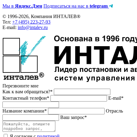
Мы в
Яндекс.Дзен
Подписаться на нас в
telegram
© 1996-2026, Компания ИНТАЛЕВ®
Тел:
+7 (495) 223-27-93
E-mail:
info@intalev.ru
Перезвоните мне
Как к вам обращаться?*
Контактный телефон*
E-mail*
Название компании*
Отрасль
Ваш запрос*
Я согласен с
политикой