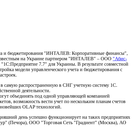
ета и бюджетирования "ИНТАЛЕВ: Корпоративные финансы",
на известным на Украине партнером "ИНТАЛЕВ" – ООО
"Абис-
1С:Предприятие 7.7" для Украины. В результате совместной
ройка модели управленческого учета и бюджетирования с
астроек.
в самую распространенную в СНГ учетную систему 1С.
йственной деятельности.
могут объединять под одной управляющей компанией
тов, возможность вести учет по нескольким планам счетов
м новейших OLAP технологий.
одняшний день успешно функционирует на таких предприятиях
р" (Печора), ООО "Торговая Сеть "Градиент" (Москва), АО