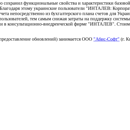
охранил функциональные свойства и характеристики базовой в
. Благодаря этому украинские пользователи "ИНТАЛЕВ: Корпор
чета непосредственно из бухгалтерского плана счетов для Укр
ользователей, тем самым снижая затраты на поддержку систем
или в консультационно-внедренческой фирме "ИНТАЛЕВ". Стоимо
 предоставление обновлений) занимается ООО
"Абис-Софт"
(г. К