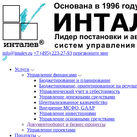
info@intalev.ru
+7 (495) 223-27-93
перезвоните мне
Услуги
Управление финансами
Бюджетирование и планирование
Бюджетирование, ориентированное на результ
Управленческий учет и себестоимость
Управление денежными средствами
Централизованное казначейство
Внедрение МСФО, GAAP
Управление инвестициями
Управление основными средствами
Документооборот и бизнес-процессы
Управление проектами
Продукты