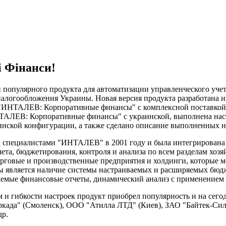
i Фiнанси!
популярного продукта для автоматизации управленческого уч
и налогообложения Украины. Новая версия продукта разработа
 "ИНТАЛЕВ: Корпоративные финансы" с комплексной поставкой "
ТАЛЕВ: Корпоративные финансы" с украинской, выполнена наст
инской конфигурации, а также сделано описание выполненных н
специалистами "ИНТАЛЕВ" в 2001 году и была интегрирована 
ета, бюджетирования, контроля и анализа по всем разделам хозя
орговые и производственные предприятия и холдинги, которые 
 является наличие системы настраиваемых и расширяемых бюдже
иваемые финансовые отчеты, динамический анализ с применение
 и гибкости настроек продукт приобрел популярность и на сег
када" (Смоленск), ООО "Атилла ЛТД" (Киев), ЗАО "Байтек-Силу
др.