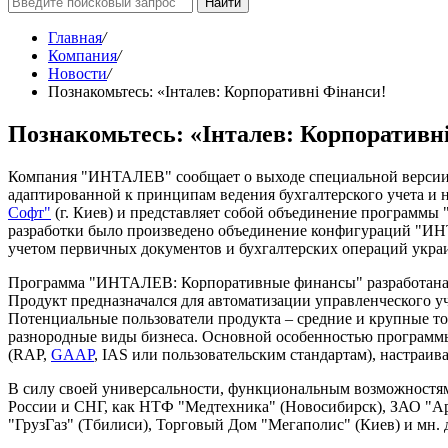
Найти
Главная
/
Компания
/
Новости
/
Познакомьтесь: «Iнталев: Корпоративнi Фiнанси!
Познакомьтесь: «Iнталев: Корпоративн
Компания "ИНТАЛЕВ" сообщает о выходе специальной версии 
адаптированной к принципам ведения бухгалтерского учета 
Софт"
(г. Киев) и представляет собой объединение программы
разработки было произведено объединение конфигураций "ИН
учетом первичных документов и бухгалтерских операций укра
Программа "ИНТАЛЕВ: Корпоративные финансы" разработана 
Продукт предназначался для автоматизации управленческого уч
Потенциальные пользователи продукта – средние и крупные т
разнородные виды бизнеса. Основной особенностью программы
(RAP,
GAAP
, IAS или пользовательским стандартам), настра
В силу своей универсальности, функциональным возможностям
России и СНГ, как НТФ "Медтехника" (Новосибирск), ЗАО "Ар
"ГрузГаз" (Тбилиси), Торговый Дом "Мегаполис" (Киев) и мн. 