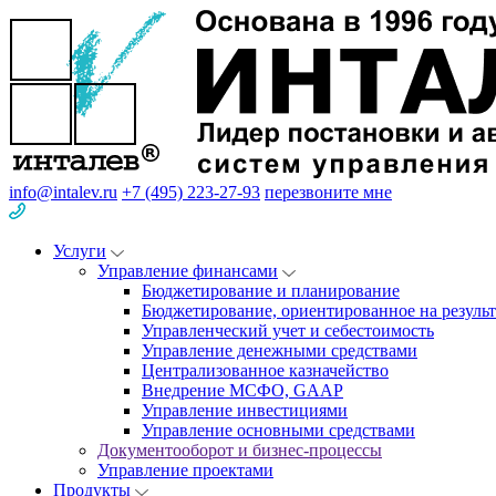
info@intalev.ru
+7 (495) 223-27-93
перезвоните мне
Услуги
Управление финансами
Бюджетирование и планирование
Бюджетирование, ориентированное на результ
Управленческий учет и себестоимость
Управление денежными средствами
Централизованное казначейство
Внедрение МСФО, GAAP
Управление инвестициями
Управление основными средствами
Документооборот и бизнес-процессы
Управление проектами
Продукты