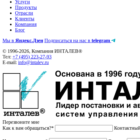
Услуги
Продукты
Отрасли
Клиенты
Компания
Блог
Мы в
Яндекс.Дзен
Подписаться на нас в
telegram
© 1996-2026, Компания ИНТАЛЕВ®
Тел:
+7 (495) 223-27-93
E-mail:
info@intalev.ru
Перезвоните мне
Как к вам обращаться?*
Контактный