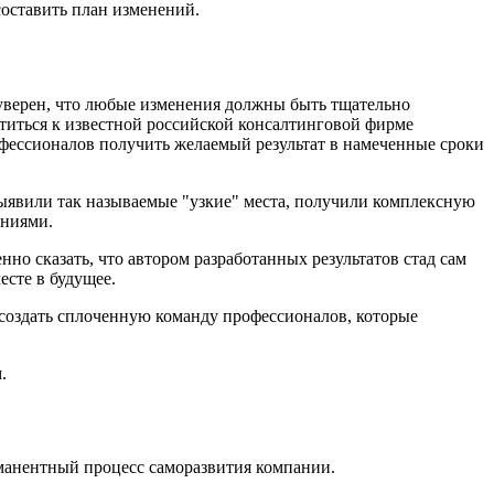
составить план изменений.
 уверен, что любые изменения должны быть тщательно
титься к известной российской консалтинговой фирме
офессионалов получить желаемый результат в намеченные сроки
ыявили так называемые "узкие" места, получили комплексную
ениями.
 сказать, что автором разработанных результатов стад сам
есте в будущее.
оздать сплоченную команду профессионалов, которые
.
рманентный процесс саморазвития компании.