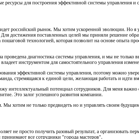
ые ресурсы для построения эффективной системы управления и 
и идет российский рынок. Мы хотим ускоренной эволюции. Но я
. Для достижения поставленных целей мы приняли решение обра
а пошаговой технологией, которая позволит на основе опыта пр
 проведена диагностика системы управления, и мы не только в
ь владеет инструментом для самостоятельного управления измен
ания эффективной системы управления, поэтому можно уверенно
оманда, стремящаяся к единой цели, желающая работать и идти вм
у интеллектуальный потенциал сотрудников. Для меня важно с
витие. Это залог успешного развития компании.
. Мы хотим не только предвидеть но и управлять своим будущим
ляет не просто получить разовый результат, а организовать пе
принимают все сотрудники "города мастеров".