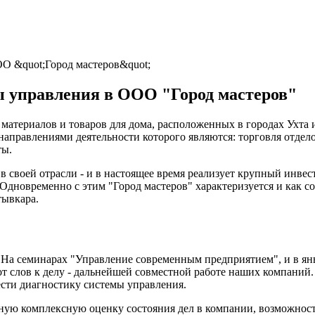
О &quot;Город мастеров&quot;
ы управления в ООО "Город мастеров"
ых материалов и товаров для дома, расположенных в городах Ух
и направлениями деятельности которого являются: торговля отде
ты.
в своей отрасли - и в настоящее время реализует крупный инве
Одновременно с этим "Город мастеров" характеризуется и как со
ывкара.
а семинарах "Управление современным предприятием", и в янва
от слов к делу - дальнейшей совместной работе наших компаний
сти диагностику системы управления.
ьную комплексную оценку состояния дел в компании, возможнос