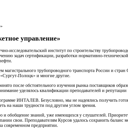
е»
етное управление»
чно-исследовательский институт по строительству трубопрово
ению задач сертификации, разработки нормативно-технической 
нефти.
ем магистрального трубопроводного транспорта России и стран
«Сургут-Полоцк» и многие другие.
ято после обстоятельного изучения рынка поставщиков образов
нимание уделялось квалификации преподавателей и репутации к
рограмме ИНТАЛЕВ. Безусловно, мы не надеялись получить гото
ть на наши трудности под другим углом зрения.
ию и обобщение знаний, уже имеющихся у слушателей. Приорите
омпании свои. Преподавателям Курсов удалось сохранить баланс
а современном предприятии.