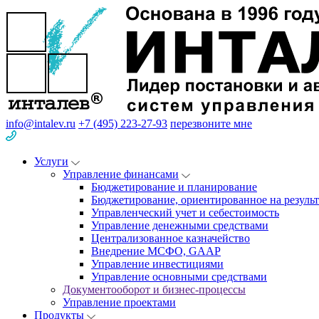
info@intalev.ru
+7 (495) 223-27-93
перезвоните мне
Услуги
Управление финансами
Бюджетирование и планирование
Бюджетирование, ориентированное на результ
Управленческий учет и себестоимость
Управление денежными средствами
Централизованное казначейство
Внедрение МСФО, GAAP
Управление инвестициями
Управление основными средствами
Документооборот и бизнес-процессы
Управление проектами
Продукты