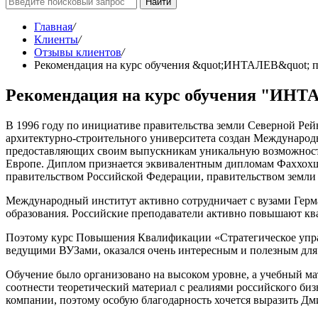
Найти
Главная
/
Клиенты
/
Отзывы клиентов
/
Рекомендация на курс обучения &quot;ИНТАЛЕВ&quot; по
Рекомендация на курс обучения "ИНТАЛ
В 1996 году по инициативе правительства земли Северной Ре
архитектурно-строительного университета создан Международ
предоставляющих своим выпускникам уникальную возможность
Европе. Диплом признается эквивалентным дипломам Фаххохш
правительством Российской Федерации, правительством земли
Международный институт активно сотрудничает с вузами Герм
образования. Российские преподаватели активно повышают кв
Поэтому курс Повышения Квалификации «Стратегическое упра
ведущими ВУЗами, оказался очень интересным и полезным для
Обучение было организовано на высоком уровне, а учебный м
соотнести теоретический материал с реалиями российского биз
компании, поэтому особую благодарность хочется выразить Дм