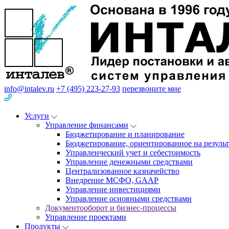
info@intalev.ru
+7 (495) 223-27-93
перезвоните мне
Услуги
Управление финансами
Бюджетирование и планирование
Бюджетирование, ориентированное на результ
Управленческий учет и себестоимость
Управление денежными средствами
Централизованное казначейство
Внедрение МСФО, GAAP
Управление инвестициями
Управление основными средствами
Документооборот и бизнес-процессы
Управление проектами
Продукты