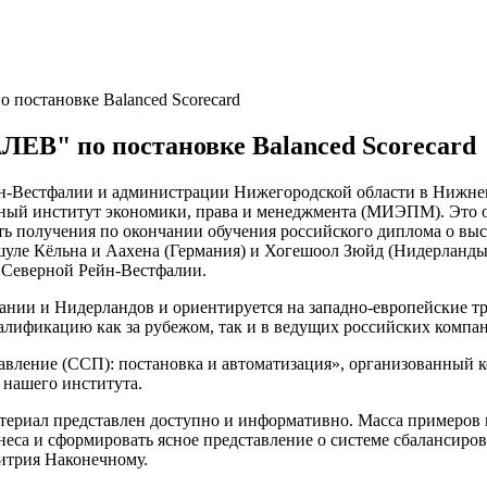
 постановке Balanced Scorecard
ЕВ" по постановке Balanced Scorecard
йн-Вестфалии и администрации Нижегородской области в Нижне
ный институт экономики, права и менеджмента (МИЭПМ). Это о
 получения по окончании обучения российского диплома о выс
уле Кёльна и Аахена (Германия) и Хогешоол Зюйд (Нидерланды
 Северной Рейн-Вестфалии.
ании и Нидерландов и ориентируется на западно-европейские т
алификацию как за рубежом, так и в ведущих российских компан
вление (ССП): постановка и автоматизация», организованный 
 нашего института.
атериал представлен доступно и информативно. Масса примеро
неса и сформировать ясное представление о системе сбалансиров
итрия Наконечному.