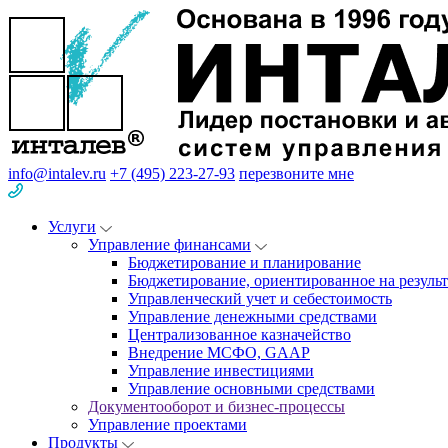
info@intalev.ru
+7 (495) 223-27-93
перезвоните мне
Услуги
Управление финансами
Бюджетирование и планирование
Бюджетирование, ориентированное на результ
Управленческий учет и себестоимость
Управление денежными средствами
Централизованное казначейство
Внедрение МСФО, GAAP
Управление инвестициями
Управление основными средствами
Документооборот и бизнес-процессы
Управление проектами
Продукты