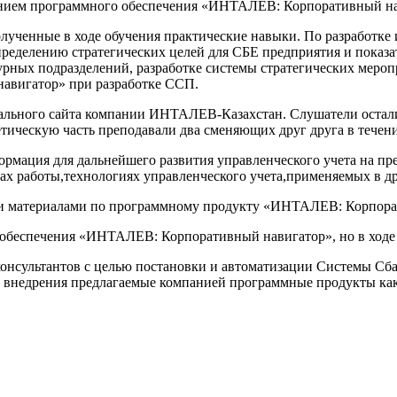
анием программного обеспечения «ИНТАЛЕВ: Корпоративный на
лученные в ходе обучения практические навыки. По разработке
пределению стратегических целей для СБЕ предприятия и показ
урных подразделений, разработке системы стратегических мероп
авигатор» при разработке ССП.
ального сайта компании ИНТАЛЕВ-Казахстан. Слушатели остал
етическую часть преподавали два сменяющих друг друга в течени
ормация для дальнейшего развития управленческого учета на п
ах работы,технологиях управленческого учета,применяемых в д
ми материалами по программному продукту «ИНТАЛЕВ: Корпор
обеспечения «ИНТАЛЕВ: Корпоративный навигатор», но в ходе
онсультантов с целью постановки и автоматизации Системы Сб
 внедрения предлагаемые компанией программные продукты как