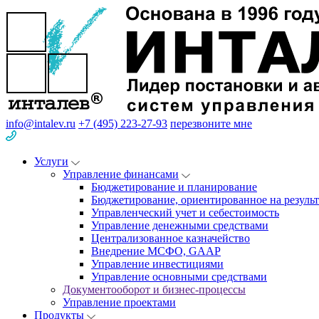
info@intalev.ru
+7 (495) 223-27-93
перезвоните мне
Услуги
Управление финансами
Бюджетирование и планирование
Бюджетирование, ориентированное на результ
Управленческий учет и себестоимость
Управление денежными средствами
Централизованное казначейство
Внедрение МСФО, GAAP
Управление инвестициями
Управление основными средствами
Документооборот и бизнес-процессы
Управление проектами
Продукты