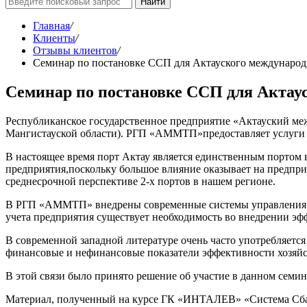
Найти
Главная
/
Клиенты
/
Отзывы клиентов
/
Семинар по постановке ССП для Актауского международн
Семинар по постановке ССП для Актаус
Республиканское государственное предприятие «Актауский ме
Мангистауской области). РГП «АММТП»предоставляет услуги в
В настоящее время порт Актау является единственным портом 
предприятия,поскольку большое влияние оказывает на предпри
среднесрочной перспективе 2-х портов в нашем регионе.
В РГП «АММТП» внедрены современные системы управления, та
учета предприятия существует необходимость во внедрении э
В современной западной литературе очень часто употребляет
финансовые и нефинансовые показатели эффективности хозяйс
В этой связи было принято решение об участие в данном семи
Материал, полученный на курсе ГК «ИНТАЛЕВ» «Система Сбала