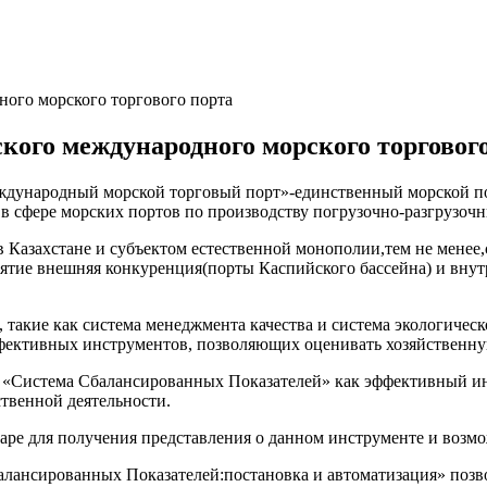
ого морского торгового порта
кого международного морского торговог
ждународный морской торговый порт»-единственный морской по
 сфере морских портов по производству погрузочно-разгрузочн
в Казахстане и субъектом естественной монополии,тем не менее
ятие внешняя конкуренция(порты Каспийского бассейна) и внутр
кие как система менеджмента качества и система экологическ
ффективных инструментов, позволяющих оценивать хозяйственну
ся «Система Сбалансированных Показателей» как эффективный и
твенной деятельности.
наре для получения представления о данном инструменте и возм
нсированных Показателей:постановка и автоматизация» позвол