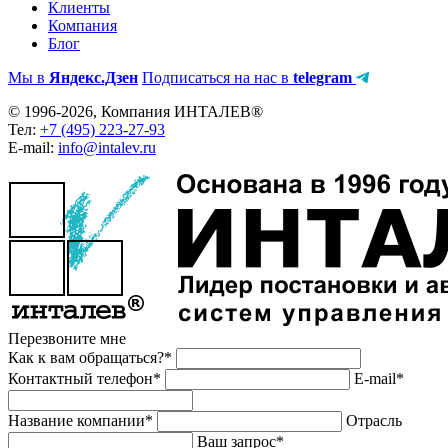
Клиенты
Компания
Блог
Мы в
Яндекс.Дзен
Подписаться на нас в
telegram
© 1996-2026, Компания ИНТАЛЕВ®
Тел:
+7 (495) 223-27-93
E-mail:
info@intalev.ru
Перезвоните мне
Как к вам обращаться?*
Контактный телефон*
E-mail*
Название компании*
Отрасль
Ваш запрос*