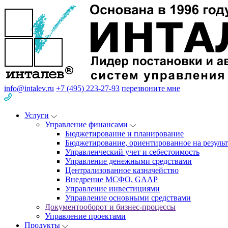
info@intalev.ru
+7 (495) 223-27-93
перезвоните мне
Услуги
Управление финансами
Бюджетирование и планирование
Бюджетирование, ориентированное на результ
Управленческий учет и себестоимость
Управление денежными средствами
Централизованное казначейство
Внедрение МСФО, GAAP
Управление инвестициями
Управление основными средствами
Документооборот и бизнес-процессы
Управление проектами
Продукты