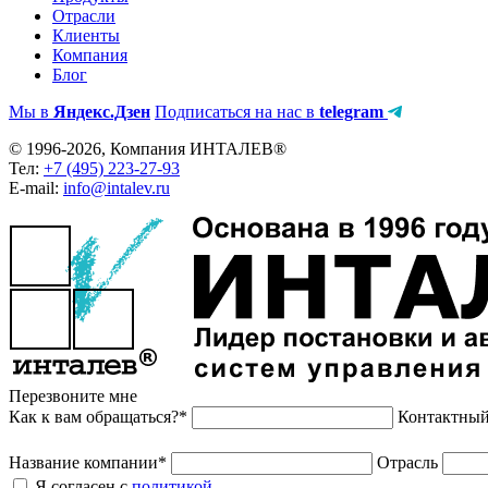
Отрасли
Клиенты
Компания
Блог
Мы в
Яндекс.Дзен
Подписаться на нас в
telegram
© 1996-2026, Компания ИНТАЛЕВ®
Тел:
+7 (495) 223-27-93
E-mail:
info@intalev.ru
Перезвоните мне
Как к вам обращаться?*
Контактный
Название компании*
Отрасль
Я согласен с
политикой