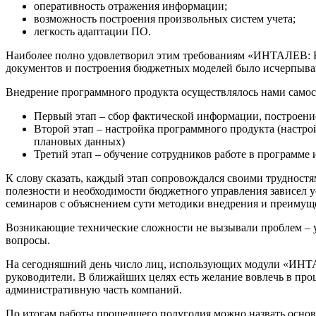
оперативность отражения информации;
возможность построения произвольных систем учета;
легкость адаптации ПО.
Наиболее полно удовлетворил этим требованиям «ИНТАЛЕВ: К
документов и построения бюджетных моделей было исчерпыв
Внедрение программного продукта осуществлялось нами самост
Первый этап – сбор фактической информации, построени
Второй этап – настройка программного продукта (настро
плановых данных)
Третий этап – обучение сотрудников работе в программе
К слову сказать, каждый этап сопровождался своими трудностя
полезности и необходимости бюджетного управления зависел у
семинаров с объяснением сути методики внедрения и преимуще
Возникающие технические сложности не вызывали проблем – 
вопросы.
На сегодняшний день число лиц, использующих модули «ИНТАЛ
руководители. В ближайших целях есть желание вовлечь в про
административную часть компаний.
По итогам работы прошедшего полугодия можно назвать осн