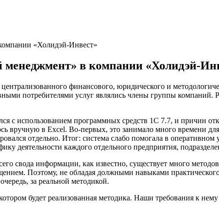
компании «Холидэй-Инвест»
менеджмент» в компании «Холидэй-Ин
ю централизованного финансового, юридического и методологи
вными потребителями услуг являлись члены группы компаний. 
лся с использованием программных средств 1С 7.7, и причин от
ь вручную в Excel. Во-первых, это занимало много времени для
ровался отдельно. Итог: система слабо помогала в оперативном
фику деятельности каждого отдельного предприятия, подразделе
его свода информации, как известно, существует много методо
ением. Поэтому, не обладая должными навыками практического 
ередь, за реальной методикой.
котором будет реализованная методика. Наши требования к нем