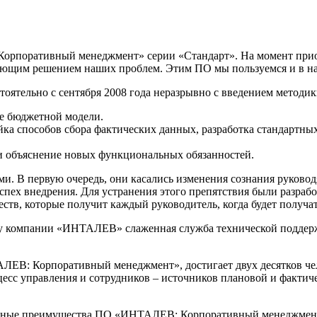
орпоративный менеджмент» серии «Стандарт». На момент прио
ающим решением наших проблем. Этим ПО мы пользуемся и в н
оятельно с сентября 2008 года неразрывно с введением методик
е бюджетной модели.
йка способов сбора фактических данных, разработка стандартных
 и объяснение новых функциональных обязанностей.
ми. В первую очередь, они касались изменения сознания руковод
спех внедрения. Для устранения этого препятствия были разраб
ств, которые получит каждый руководитель, когда будет получ
у компании «ИНТАЛЕВ» слаженная служба технической поддержк
ЕВ: Корпоративный менеджмент», достигает двух десятков чел
цесс управления и сотрудников – источников плановой и фактич
овные преимущества ПО «ИНТАЛЕВ: Корпоративный менеджмент