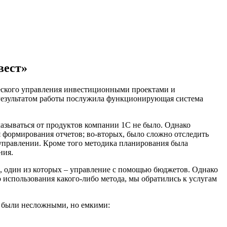
вест»
ческого управления инвестиционными проектами и
Результатом работы послужила функционирующая система
казываться от продуктов компании 1С не было. Однако
 формирования отчетов; во-вторых, было сложно отследить
 управлении. Кроме того методика планирования была
ния.
в, один из которых – управление с помощью бюджетов. Однако
использования какого-либо метода, мы обратились к услугам
у были несложными, но емкими: