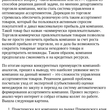
способов решения данной задачи, по мнению департамента
торговли компании, могла стать система управления и
оптимизации ассортиментом. Дирекция по торговле
стремилась обеспечить розничную сеть таким ассортимент
товаров, который бы пользовался активным спросом
покупателей и давал максимальную прибыль для компании.
Такой товар был назван «коммерчески привлекательным».
Торговля коммерчески привлекательным товарам позволила
бы не просто увеличить прибыль компании за счет роста
валовой прибыли от торговли, но и дала бы возможность
сократить товарные запасы неходового товара и
предотвратить неликвиды. Таким образом, компания
предполагала сэкономить и на кредитных ресурсах.
По итогам оценки конкурентных преимуществ компаний-
аналогов, пришел к выводу, что наиболее уязвимое место
компании на данный момент – это сложности управления
ассортиментом товаров. Решением данной проблемы
посчитали уход от экспертной (субъективной) оценки
менеджеров по закупу и переход на систему автоматического
формирования ассортимента компании. Провел экспресс-
анализ через интернет и собрал отзывы коллег по работе.
Вышла следующая картина.
Практически все компании на рынке Приморского края,