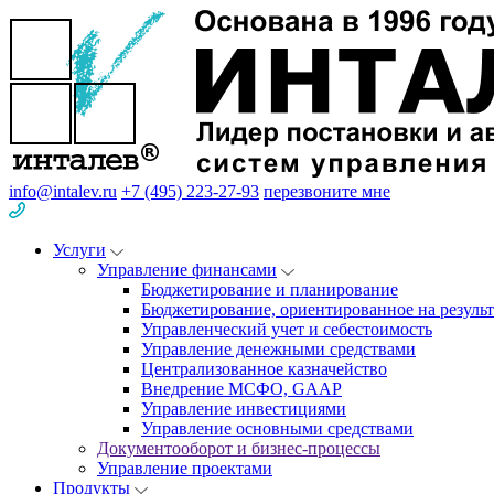
info@intalev.ru
+7 (495) 223-27-93
перезвоните мне
Услуги
Управление финансами
Бюджетирование и планирование
Бюджетирование, ориентированное на результ
Управленческий учет и себестоимость
Управление денежными средствами
Централизованное казначейство
Внедрение МСФО, GAAP
Управление инвестициями
Управление основными средствами
Документооборот и бизнес-процессы
Управление проектами
Продукты