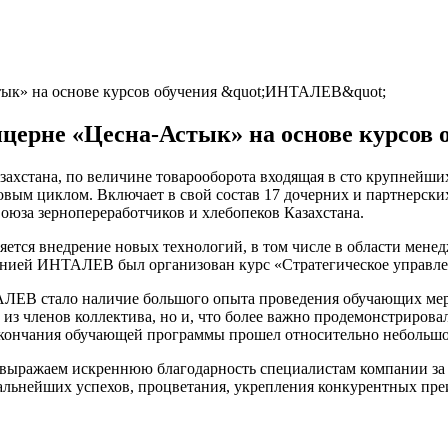
тык» на основе курсов обучения &quot;ИНТАЛЕВ&quot;
нцерне «Цесна-Астык» на основе курсо
хстана, по величине товарооборота входящая в сто крупнейших
вым циклом. Включает в свой состав 17 дочерних и партнерск
оюза зернопереработчиков и хлебопеков Казахстана.
ся внедрение новых технологий, в том числе в области менеджм
анией ИНТАЛЕВ был организован курс «Стратегическое управлен
ЕВ стало наличие большого опыта проведения обучающих мер
 из членов коллектива, но и, что более важно продемонстриров
а окончания обучающей программы прошел относительно небольш
ыражаем искреннюю благодарность специалистам компании за п
дальнейших успехов, процветания, укрепления конкурентных пр