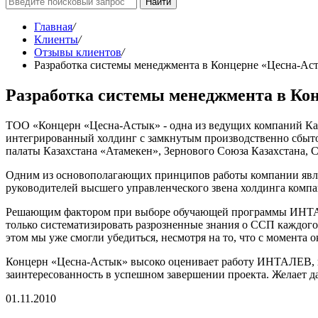
Найти
Главная
/
Клиенты
/
Отзывы клиентов
/
Разработка системы менеджмента в Концерне «Цесна-Ас
Разработка системы менеджмента в Ко
ТОО «Концерн «Цесна-Астык» - одна из ведущих компаний Каза
интегрированный холдинг с замкнутым производственно сбыто
палаты Казахстана «Атамекен», Зернового Союза Казахстана, С
Одним из основополагающих принципов работы компании являет
руководителей высшего управленческого звена холдинга комп
Решающим фактором при выборе обучающей программы ИНТАЛ
только систематизировать разрозненные знания о ССП каждого
этом мы уже смогли убедиться, несмотря на то, что с момент
Концерн «Цесна-Астык» высоко оценивает работу ИНТАЛЕВ, в
заинтересованность в успешном завершении проекта. Желает 
01.11.2010