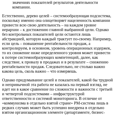
значениях показателей результатов деятельности
компании.
Естественно, дерево целей – системообразующая подсистема,
поскольку именно она олицетворяет нацеленность компании
привести всю свою деятельность – на каждом уровне
иерархии – к достижению главной выбранной цели. Однако
без контрольных показателей цели остаются лишь
абстракцией, которую каждый трактует по-своему. Например,
если цель – повышение рентабельности продаж, а
контролируем, в основном, уровень операционных издержек,
то их снижение ниже определенного уровня может привести
к потере системообразующих компетенций, далее, как
следствие, к провалу в продажах и в результате – снижению
рентабельности продаж. Следовательно, не столько важно
какова цель, сколь важно – что измеряешь.
Однако придумывание целей и показателей, какой бы трудной
и непривычной эта работа не казалась на первый взгляд, не
идет ни в какое сравнение по сложности и важности с третьей
и четвертой подсистемами – инфраструктурой
ответственности и системой мониторинга. В отличие от
«коммунизма в отдельно взятой стране» РМ-система лишь в
редких случаях может быть успешно внедрена в отдельно
взятом организационном элементе (департаменте, бизнес-