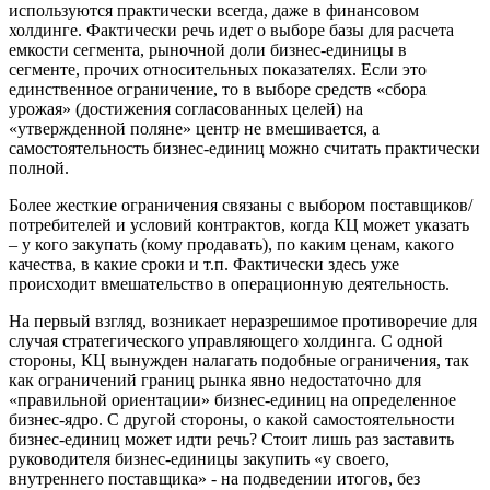
используются практически всегда, даже в финансовом
холдинге. Фактически речь идет о выборе базы для расчета
емкости сегмента, рыночной доли бизнес-единицы в
сегменте, прочих относительных показателях. Если это
единственное ограничение, то в выборе средств «сбора
урожая» (достижения согласованных целей) на
«утвержденной поляне» центр не вмешивается, а
самостоятельность бизнес-единиц можно считать практически
полной.
Более жесткие ограничения связаны с выбором поставщиков/
потребителей и условий контрактов, когда КЦ может указать
– у кого закупать (кому продавать), по каким ценам, какого
качества, в какие сроки и т.п. Фактически здесь уже
происходит вмешательство в операционную деятельность.
На первый взгляд, возникает неразрешимое противоречие для
случая стратегического управляющего холдинга. С одной
стороны, КЦ вынужден налагать подобные ограничения, так
как ограничений границ рынка явно недостаточно для
«правильной ориентации» бизнес-единиц на определенное
бизнес-ядро. С другой стороны, о какой самостоятельности
бизнес-единиц может идти речь? Стоит лишь раз заставить
руководителя бизнес-единицы закупить «у своего,
внутреннего поставщика» - на подведении итогов, без