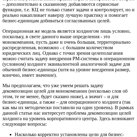
– дополнительно к сказанному добавляются сервисные
функции, т.е. КЦ не только ставит задачи и контролирует, но и
реально накапливает наверху лучшую практику и помогает
бизнес-единицам добиваться согласованных целей.
Операционная же модель является холдингом лишь условно,
поскольку, в свете данного выше определения - это
монокомпания, пусть даже и очень большая, территориально
распределенная, возможно - с большим количеством
юридических лиц. Однако с точки зрения целеполагания
можно считать задачу внедрения РМ-системы в операционном
(условном) холдинге эквивалентной аналогичной задаче для
обычной бизнес-единицы (хотя на уровне внедрения размер,
конечно, имеет значение).
Мы предполагаем, что уже умеем решать задачу
декомпозиции целей для монокомпании (несколько слов об
этом, те не менее, будет сказано ниже), а значит – и для
бизнес-единицы, а также – для операционного холдинга (так
как мы их методически поставили на один уровень). В рамках
данной статьи нас интересует проблема декомпозиции целей
холдинга на уровень корпоративного центра. Здесь возникают
следующие вопросы:
Насколько корректно установлены цели для бизнес-