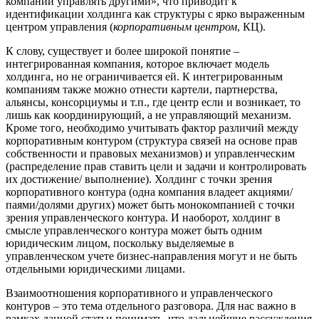
компании управлять другими», что приводит к
идентификации холдинга как структуры с ярко выраженным
центром управления (
корпоративным центром
, КЦ).
К слову, существует и более широкой понятие –
интегрированная компания, которое включает модель
холдинга, но не ограничивается ей. К интегрированным
компаниям также можно отнести картели, партнерства,
альянсы, консорциумы и т.п., где центр если и возникает, то
лишь как координирующий, а не управляющий механизм.
Кроме того, необходимо учитывать фактор различий между
корпоративным контуром (структура связей на основе прав
собственности и правовых механизмов) и управленческим
(распределение прав ставить цели и задачи и контролировать
их достижение/ выполнение). Холдинг с точки зрения
корпоративного контура (одна компания владеет акциями/
паями/долями других) может быть монокомпанией с точки
зрения управленческого контура. И наоборот, холдинг в
смысле управленческого контура может быть одним
юридическим лицом, поскольку выделяемые в
управленческом учете бизнес-направления могут и не быть
отдельными юридическими лицами.
Взаимоотношения корпоративного и управленческого
контуров – это тема отдельного разговора. Для нас важно в
рамках данной статьи понимать, что дальнейшие рассуждения