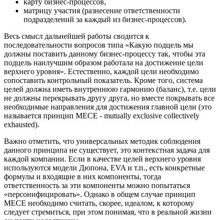
карту бизнес-процессов,
матрицу участия (разнесение ответственности
подразделений за каждый из бизнес-процессов).
Весь смысл дальнейшей работы сводится к
последовательности вопросов типа «Какую подцель мы
должны поставить данному бизнес-процессу так, чтобы эта
подцель наилучшим образом работала на достижение цели
верхнего уровня». Естественно, каждой цели необходимо
сопоставить контрольный показатель. Кроме того, система
целей должна иметь внутреннюю гармонию (баланс), т.е. цели
не должны перекрывать другу друга, но вместе покрывать все
необходимые направления для достижения главной цели (это
называется принцип MECE - mutually exclusive collectively
exhausted).
Важно отметить, что универсальных методик соблюдения
данного принципа не существует, это контекстная задача для
каждой компании. Если в качестве целей верхнего уровня
используются модели Дюпона, EVA и т.п., есть конкретные
формулы и входящие в них компоненты, тогда
ответственность за эти компоненты можно попытаться
«персонифицировать». Однако в общем случае принцип
MECE необходимо считать, скорее, идеалом, к которому
следует стремиться, при этом понимая, что в реальной жизни