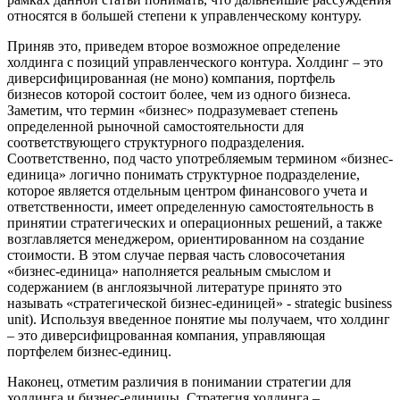
относятся в большей степени к управленческому контуру.
Приняв это, приведем второе возможное определение
холдинга с позиций управленческого контура. Холдинг – это
диверсифицированная (не моно) компания, портфель
бизнесов которой состоит более, чем из одного бизнеса.
Заметим, что термин «бизнес» подразумевает степень
определенной рыночной самостоятельности для
соответствующего структурного подразделения.
Соответственно, под часто употребляемым термином «бизнес-
единица» логично понимать структурное подразделение,
которое является отдельным центром финансового учета и
ответственности, имеет определенную самостоятельность в
принятии стратегических и операционных решений, а также
возглавляется менеджером, ориентированном на создание
стоимости. В этом случае первая часть словосочетания
«бизнес-единица» наполняется реальным смыслом и
содержанием (в англоязычной литературе принято это
называть «стратегической бизнес-единицей» - strategic business
unit). Используя введенное понятие мы получаем, что холдинг
– это диверсифицрованная компания, управляющая
портфелем бизнес-единиц.
Наконец, отметим различия в понимании стратегии для
холдинга и бизнес-единицы. Стратегия холдинга –