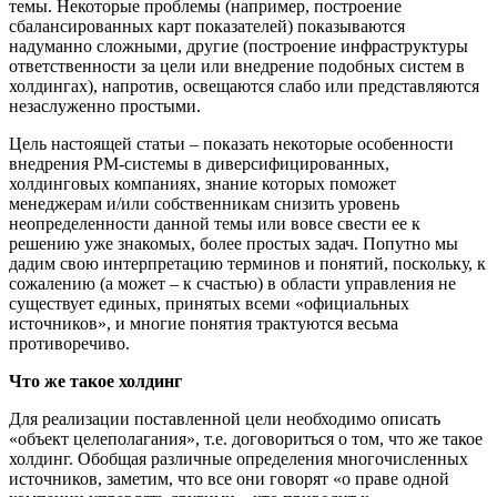
темы. Некоторые проблемы (например, построение
сбалансированных карт показателей) показываются
надуманно сложными, другие (построение инфраструктуры
ответственности за цели или внедрение подобных систем в
холдингах), напротив, освещаются слабо или представляются
незаслуженно простыми.
Цель настоящей статьи – показать некоторые особенности
внедрения РМ-системы в диверсифицированных,
холдинговых компаниях, знание которых поможет
менеджерам и/или собственникам снизить уровень
неопределенности данной темы или вовсе свести ее к
решению уже знакомых, более простых задач. Попутно мы
дадим свою интерпретацию терминов и понятий, поскольку, к
сожалению (а может – к счастью) в области управления не
существует единых, принятых всеми «официальных
источников», и многие понятия трактуются весьма
противоречиво.
Что же такое холдинг
Для реализации поставленной цели необходимо описать
«объект целеполагания», т.е. договориться о том, что же такое
холдинг. Обобщая различные определения многочисленных
источников, заметим, что все они говорят «о праве одной