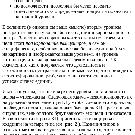
базовой цели,
по возможности, позволяли бы четко передать
ответственность за определенные подцели и показатели
на нижний уровень.
В холдинге (в описанном выше смысле) вторым уровнем
иерархии является уровень бизнес-единиц и корпоративного
центра. Заметим, что в данном контексте мы полагаем, что
цели стоят
над корпоративным центром
, а сам он –
специфическая, особенная, но все же бизнес-единица (пусть
на картинке и изображается выше уровнем), на уровень
которой цели также должны быть декомпозированы! К
сожалению, часто получается, что деятельность и
эффективность центра отдельно не замеряется, что приводит к
его атрофированию, разбуханию, паразитированию на
успехах бизнес-единиц.
Итак, допустим, что цели верхнего уровня – для холдинга в
целом – утверждены. Следующая задача – декомпозировать их
на уровень бизнес-единиц и КЦ. Чтобы сделать это корректно,
необходимо понять, какова может быть роль КЦ в различных
ситуациях, ведь от этого будут зависеть его цели и показатели.
В зависимости от роли КЦ принято классифицировать
холдинги на четыре типа (см.
рис. 2
). Названия типов в
разных трактовках несущественно различаются, что не влияет
на осмысление сути. Нам кажется наиболее удачной