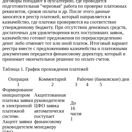
договоры попадают в бухгалтерию, где проводится
подготовительная "черновая" работа по проверке платежных
реквизитов, сроков оплаты и др. После этого данные
заносятся в реестр платежей, который направляется в
казначейство, где платежи проверяются на соответствие
утвержденному бюджету. При отсутствии денежных средств,
достаточных для удовлетворения всех поступивших заявок,
казначейство готовит предложения по перераспределению
денег либо отменяет тот или иной платеж. Итоговый вариант
реестра вместе с предложениями казначейства и платежными
документами передается финансовому директору, который и
принимает окончательное решение по оплате счетов.
Таблица 1. График прохождения платежей
Операция
Комментарий
Рабочие (банковские) дни
1
2
3
4
5
Формирование
инициатором
Акцептованная
платежа заявки
руководителем
До
в электронной
ЦФО заявка
16
платежной
автоматически
часов
системе.
поступает
1
Акцепт заявки
финансовому
руководителем
менеджеру