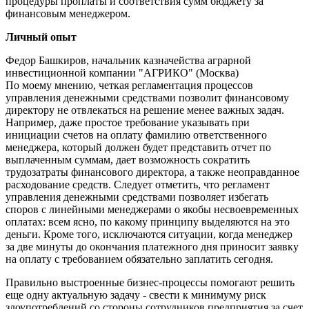
процедуры проплаты и соответствия сумм бюджету за
финансовым менеджером.
Личный опыт
Федор Башкиров, начальник казначейства аграрной
инвестиционной компании "АГРИКО" (Москва)
По моему мнению, четкая регламентация процессов
управления денежными средствами позволит финансовому
директору не отвлекаться на решение менее важных задач.
Например, даже простое требование указывать при
инициации счетов на оплату фамилию ответственного
менеджера, который должен будет представить отчет по
выплаченным суммам, дает возможность сократить
трудозатраты финансового директора, а также неоправданное
расходование средств. Следует отметить, что регламент
управления денежными средствами позволяет избегать
споров с линейными менеджерами о якобы несвоевременных
оплатах: всем ясно, по какому принципу выделяются на это
деньги. Кроме того, исключаются ситуации, когда менеджер
за две минуты до окончания платежного дня приносит заявку
на оплату с требованием обязательно заплатить сегодня.
Правильно выстроенные бизнес-процессы помогают решить
еще одну актуальную задачу - свести к минимуму риск
злоупотреблений со стороны сотрудников предприятия за счет