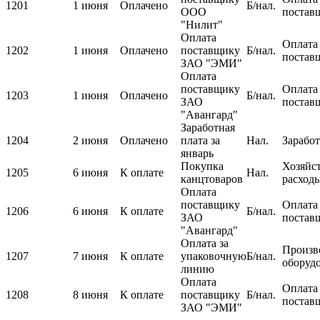
1201
1 июня
Оплачено
Б/нал.
ООО
постав
"Нилит"
Оплата
Оплата
1202
1 июня
Оплачено
поставщику
Б/нал.
постав
ЗАО "ЭМИ"
Оплата
поставщику
Оплата
1203
1 июня
Оплачено
Б/нал.
ЗАО
постав
"Авангард"
Заработная
1204
2 июня
Оплачено
плата за
Нал.
Заработ
январь
Покупка
Хозяйс
1205
6 июня
К оплате
Нал.
канцтоваров
расход
Оплата
поставщику
Оплата
1206
6 июня
К оплате
Б/нал.
ЗАО
постав
"Авангард"
Оплата за
Произв
1207
7 июня
К оплате
упаковочную
Б/нал.
оборуд
линию
Оплата
Оплата
1208
8 июня
К оплате
поставщику
Б/нал.
постав
ЗАО "ЭМИ"