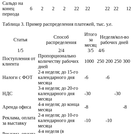
Сальдо на
конец
6
2
2
2
22
22
22
22
12
периода
Таблица 3. Пример распределения платежей, тыс. у.е.
Итого
Способ
Неделя/кол-во
Статья
за
распределения
рабочих дней
месяц
1/5
2/4
3/5
4/6
Пропорционально
Поступления от
количеству рабочих
1000
250
200
250
300
клиента
дней
2-я неделя; до 15-го
Налоги с ФОТ
календарного дня
-6
-6
месяца
3-я неделя; до 20-го
НДС
календарного дня
-30
-30
месяца
4-я неделя; до конца
Аренда офиса
-8
-8
месяца
2-я неделя; до 10-го
Реклама, оплата
календарного дня
-10
-10
за выставку
месяца
4-я неделя (в
Реклама, оплата