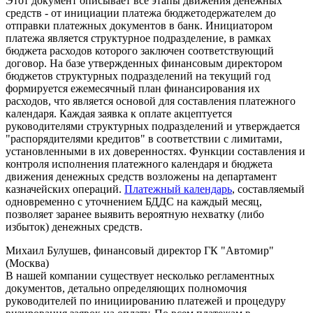
Этот документ описывает все этапы движения денежных
средств - от инициации платежа бюджетодержателем до
отправки платежных документов в банк. Инициатором
платежа является структурное подразделение, в рамках
бюджета расходов которого заключен соответствующий
договор. На базе утвержденных финансовым директором
бюджетов структурных подразделений на текущий год
формируется ежемесячный план финансирования их
расходов, что является основой для составления платежного
календаря. Каждая заявка к оплате акцептуется
руководителями структурных подразделений и утверждается
"распорядителями кредитов" в соответствии с лимитами,
установленными в их доверенностях. Функции составления и
контроля исполнения платежного календаря и бюджета
движения денежных средств возложены на департамент
казначейских операций.
Платежный календарь
, составляемый
одновременно с уточнением БДДС на каждый месяц,
позволяет заранее выявить вероятную нехватку (либо
избыток) денежных средств.
Михаил Булушев, финансовый директор ГК "Автомир"
(Москва)
В нашей компании существует несколько регламентных
документов, детально определяющих полномочия
руководителей по инициированию платежей и процедуру