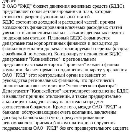
дороги"
В ОАО "РЖД" бюджет движения денежных средств (БДДС)
представляет собой детализированный план, который
строится в разрезе функциональных статей.
БДДС состоит из доходной и расходной частей, причем
возможность финансирования ключевых расходных статей
увязана с выполнением плана взыскания денежных средств
по доходным статьям. Плановый БДДС формируется
департаментом корпоративных финансов и доводится до
филиалов компании до начала планируемого периода (квартал
с разбивкой по месяцам). Контролирует исполнение БДДС
департамент "Казначейство", к региональным
представительствам которого "привязан" каждый филиал
компании. За счет прямого подчинения аппарату управления
ОАО "РЖД" этот контрольный орган не зависит от
руководства региональных филиалов, что практически
полностью исключает влияние "человеческого фактора".
Департамент "Казначейство" контролирует исполнение БДДС
и выявляет причины отклонений, а также предварительно
анализирует каждую заявку на платеж на предмет
соответствия бюджетам. Кроме того, между ОАО "РЖД" и
банками, обслуживающими счета компании, заключены
договоры банковского счета, предусматривающие
невозможность приемки банком платежного поручения
подразделения ОАО "РЖД" без его предварительного акцепта