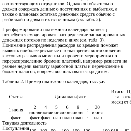
соответствующих сотрудников. Однако он обязательно
должен содержать данные о поступлениях и выбытиях, а
также о плановых остатках денежных средств обычно с
разбивкой по дням и их источникам (см. табл. 2).
При формировании платежного календаря на месяц
потребуется смоделировать распределение запланированных
денежных потоков по неделям и дням (см. табл. 3).
Понимание распределения расходов во времени поможет
выявить наиболее рисковые с точки зрения возникновения
кассовых разрывов моменты и провести мероприятия по
перераспределению бремени платежей, например разнести на
разные недели выплату заработной платы и перечисление в
бюджет налогов, вовремя воспользоваться кредитом.
Таблица 2. Пример платежного календаря, тыс. у.е.
Итого
П
Статья
Дата/план-факт
за
отк
месяц
от 
2
4
5
6
9
30
1 июня
:
июня
июня
июня
июня
июня
июня
факт
факт
факт
план
план
план
:
план
Текущая деятельность
Поступления
120
100
90
100
100
100
100
918
-82