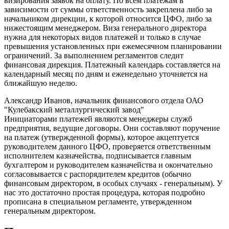
визирования заявок на оплату. По всем платежам в
зависимости от суммы ответственность закреплена либо за
начальником дирекции, к которой относится ЦФО, либо за
нижестоящим менеджером. Виза генерального директора
нужна для некоторых видов платежей и только в случае
превышения установленных при ежемесячном планировании
ограничений. За выполнением регламентов следит
финансовая дирекция. Платежный календарь составляется на
календарный месяц по дням и еженедельно уточняется на
ближайшую неделю.
Александр Иванов, начальник финансового отдела ОАО
"Кулебакский металлургический завод"
Инициаторами платежей являются менеджеры служб
предприятия, ведущие договоры. Они составляют поручение
на платеж (утвержденной формы), которое акцептуется
руководителем данного ЦФО, проверяется ответственным
исполнителем казначейства, подписывается главным
бухгалтером и руководителем казначейства и окончательно
согласовывается с распорядителем кредитов (обычно
финансовым директором, в особых случаях - генеральным). У
нас это достаточно простая процедура, которая подробно
прописана в специальном регламенте, утвержденном
генеральным директором.