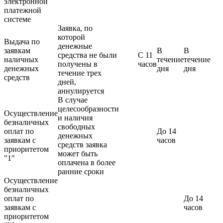
электронной
платежной
системе
Заявка, по
которой
Выдача по
денежные
заявкам
В
В
средства не были
С 11
наличных
течение
течение
получены в
часов
денежных
дня
дня
течение трех
средств
дней,
аннулируется
В случае
целесообразности
Осуществление
и наличия
безналичных
свободных
оплат по
До 14
денежных
заявкам с
часов
средств заявка
приоритетом
может быть
"1"
оплачена в более
ранние сроки
Осуществление
безналичных
оплат по
До 14
заявкам с
часов
приоритетом