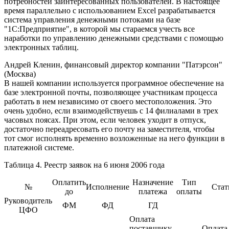
потребностей заинтересованных пользователей. В настоящее
время параллельно с использованием Excel разрабатывается
система управления денежными потоками на базе
"1С:Предприятие", в которой мы стараемся учесть все
наработки по управлению денежными средствами с помощью
электронных таблиц.
Андрей Кленин, финансовый директор компании "Патэрсон"
(Москва)
В нашей компании используется программное обеспечение на
базе электронной почты, позволяющее участникам процесса
работать в нем независимо от своего местоположения. Это
очень удобно, если взаимодействуешь с 14 филиалами в трех
часовых поясах. При этом, если человек уходит в отпуск,
достаточно переадресовать его почту на заместителя, чтобы
тот смог исполнять временно возложенные на него функции в
платежной системе.
Таблица 4. Реестр заявок на 6 июня 2006 года
Оплатить
Назначение
Тип
№
Исполнение
Стат
до
платежа
оплаты
Руководитель
ФМ
ФД
ГД
ЦФО
Оплата
поставщику
Оплата