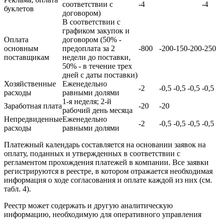
соответствии с
-4
-4
буклетов
договором)
В соответствии с
графиком закупок и
Оплата
договором (50% -
основным
предоплата за 2
-800
-200
-150
-200
-250
поставщикам
недели до поставки,
50% - в течение трех
дней с даты поставки)
Хозяйственные
Еженедельно
-2
-0,5
-0,5
-0,5
-0,5
расходы
равными долями
1-я неделя; 2-й
Заработная плата
-20
-20
рабочий день месяца
Непредвиденные
Еженедельно
-2
-0,5
-0,5
-0,5
-0,5
расходы
равными долями
Платежный календарь составляется на основании заявок на
оплату, поданных и утвержденных в соответствии с
регламентом прохождения платежей в компании. Все заявки
регистрируются в реестре, в котором отражается необходимая
информация о ходе согласования и оплате каждой из них (см.
табл. 4).
Реестр может содержать и другую аналитическую
информацию, необходимую для оперативного управления