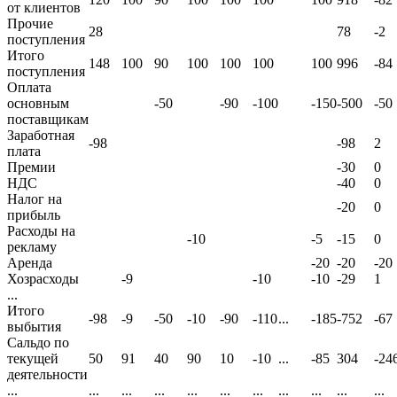
от клиентов
Прочие
28
78
-2
поступления
Итого
148
100
90
100
100
100
100
996
-84
поступления
Оплата
основным
-50
-90
-100
-150
-500
-50
поставщикам
Заработная
-98
-98
2
плата
Премии
-30
0
НДС
-40
0
Налог на
-20
0
прибыль
Расходы на
-10
-5
-15
0
рекламу
Аренда
-20
-20
-20
Хозрасходы
-9
-10
-10
-29
1
...
Итого
-98
-9
-50
-10
-90
-110
...
-185
-752
-67
выбытия
Сальдо по
текущей
50
91
40
90
10
-10
...
-85
304
-24
деятельности
...
...
...
...
...
...
...
...
...
...
...