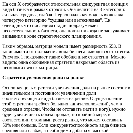
На оси Х отображается относительная конкурентная позиция
вида бизнеса в рамках отрасли. Она делится на 3 категории:
сильная, средняя, слабая. Первоначальная модель включала
четвертую категорию “худшая или вытесняемая”. Т.к.
очевидно, что последняя стадия подразумевает
несостоятельность бизнеса, она почти никогда не заслуживает
внимания в ходе стратегического планирования.
Таким образом, матрица модели имеет размерность 553. В
зависимости от положения вида бизнеса выводится стратегия.
Рисунок 1 показывает такие обобщенные стратегии. Можно
видеть: одна обобщенная стратегия накрывает область из
нескольких ячеек матрицы.
Стратегии увеличения доли на рынке
Основная цель стратегии увеличения доли на рынке состоит в
значительном и постоянном увеличении доли
соответствующего вида бизнеса на рынке. Осуществление
этой стратегии требует больших капиталовложений, чем в
среднем в отрасли. Чтобы не отставать (идти в ногу), нужно
будет увеличивать объем продаж, по крайней мере, в
соответствии с темпами роста рынка, что может составить
50% или больше. Если конкурентоспособность вида бизнеса
средняя или слабая, а необходимо добиться высокой