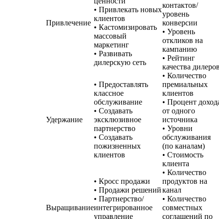
ценности
контактов/
• Привлекать новых
уровень
клиентов
Привлечение
конверсии
• Кастомизировать
• Уровень
массовый
откликов на
маркетинг
кампанию
• Развивать
• Рейтинг
дилерскую сеть
качества дилеро
• Количество
• Предоставлять
премиальных
классное
клиентов
обслуживание
• Процент доход
• Создавать
от одного
Удержание
эксклюзивное
источника
партнерство
• Уровни
• Создавать
обслуживания
пожизненных
(по каналам)
клиентов
• Стоимость
клиента
• Количество
• Кросс продажи
продуктов на
• Продажи решений
канал
• Партнерство/
• Количество
Выращивание
интегрированное
совместных
управление
соглашений по