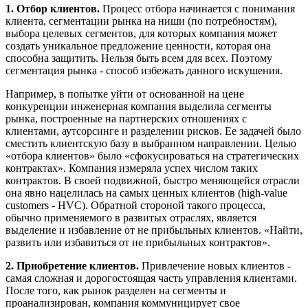
1. Отбор клиентов.
Процесс отбора начинается с понимания
клиента, сегментации рынка на ниши (по потребностям),
выбора целевых сегментов, для которых компания может
создать уникальное предложение ценности, которая она
способна защитить. Нельзя быть всем для всех. Поэтому
сегментация рынка - способ избежать данного искушения.
Например, в попытке уйти от основанной на цене
конкуренции инженерная компания выделила сегменты
рынка, построенные на партнерских отношениях с
клиентами, аутсорсинге и разделении рисков. Ее задачей было
сместить клиентскую базу в выбранном направлении. Целью
«отбора клиентов» было «сфокусироваться на стратегических
контрактах». Компания измеряла успех числом таких
контрактов. В своей подвижной, быстро меняющейся отрасли
она явно нацелилась на самых ценных клиентов (high-value
customers - HVC). Обратной стороной такого процесса,
обычно применяемого в развитых отраслях, является
выделение и избавление от не прибыльных клиентов. «Найти,
развить или избавиться от не прибыльных контрактов».
2. Приобретение клиентов.
Привлечение новых клиентов -
самая сложная и дорогостоящая часть управления клиентами.
После того, как рынок разделен на сегменты и
проанализирован, компания коммуницирует свое