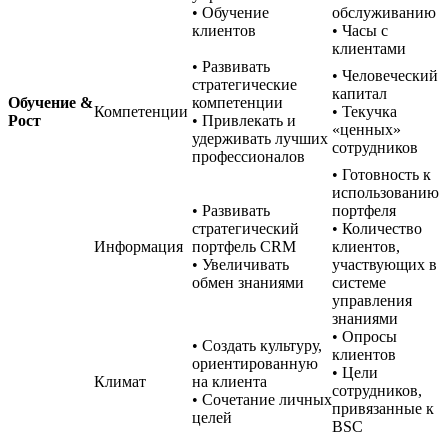
• Обучение
обслуживанию
клиентов
• Часы с
клиентами
• Развивать
• Человеческий
стратегические
капитал
Обучение &
компетенции
Компетенции
• Текучка
Рост
• Привлекать и
«ценных»
удерживать лучших
сотрудников
профессионалов
• Готовность к
использованию
• Развивать
портфеля
стратегический
• Количество
Информация
портфель CRM
клиентов,
• Увеличивать
участвующих в
обмен знаниями
системе
управления
знаниями
• Опросы
• Создать культуру,
клиентов
ориентированную
• Цели
Климат
на клиента
сотрудников,
• Сочетание личных
привязанные к
целей
BSC