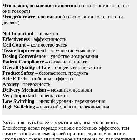
Что важно, по мнению клиентов
(на основании того, что
они говорят)
Что действительно важно
(на основании того, что они
делают)
Not Important
– не важно
Effectiveness
- эффективность
Cell Count
– количество ячеек
Tissue Improvement
– улучшение упаковки
Dosing Convenience
– удобство дозирования
Patient Compliance
– согласие пациента
Overall Quality of Life
– общее качество жизни
Product Safety
– безопасность продукта
Side Effects
– побочные эффекты
Anxiety
- тревожность
Delivery Mechanism
– механизм доставки
Very Important
– очень важно
Low Switching
– низкий уровень переключения
High Switching
– высокий уровень переключения
Хотя лишь чуть более эффективный, чем его аналоги,
Блокбастер давал гораздо меньше побочных эффектов, тем
самым, экономя время врачей при последующем лечении.
Этот вывод оказал значительное влияние на то, как компания