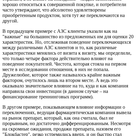
хорошо относиться к совершенной покупке, и потребители
часто утверждают, что абсолютно удовлетворены
приобретенным продуктом, хотя тут же переключаются на
другой.
В предыдущем примере с АЗС клиенты указали как на
"важные" на большинство из предложенных им для оценки 20
характеристик. Но, отслеживая поведение переключающихся
между различными АЗС клиентов и то, как различные
характеристики менялись от визита к визиту, мы определили,
что только четыре фактора действительно влияют на
поведение покупателей. Чистота, которая стояла на первом
месте в исследовании отношения, в них не попала.
Дружелюбие, которое также называлось крайне важным
фактором, очутилось лишь на втором месте. А ведь это
оказывало значительное влияние на то, куда и как компания
направила свои инвестиции (в данном случае – на
финансирование треннинговых программ).
В другом примере, показывающем влияние информации о
переключениях, ведущая фармацевтическая компания вывела
на рынок препарат, который, как она считала, был не
прорывным, но достаточно дифференцированным. Несмотря
на скромные ожидания, продажи препарата, назовем его
"Блокбастер", резко устремились вверх, и он быстро стал