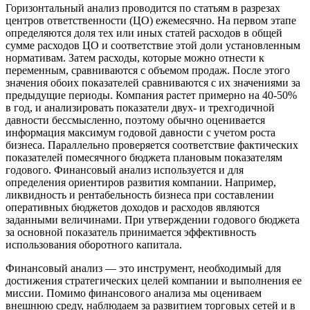
Горизонтальный анализ проводится по статьям в разрезах
центров ответственности (ЦО) ежемесячно. На первом этапе
определяются доля тех или иных статей расходов в общей
сумме расходов ЦО и соответствие этой доли установленным
нормативам. Затем расходы, которые можно отнести к
переменным, сравниваются с объемом продаж. После этого
значения обоих показателей сравниваются с их значениями за
предыдущие периоды. Компания растет примерно на 40-50%
в год, и анализировать показатели двух- и трехгодичной
давности бессмысленно, поэтому обычно оценивается
информация максимум годовой давности с учетом роста
бизнеса. Параллельно проверяется соответствие фактических
показателей помесячного бюджета плановым показателям
годового. Финансовый анализ используется и для
определения ориентиров развития компании. Например,
ликвидность и рентабельность бизнеса при составлении
оперативных бюджетов доходов и расходов являются
заданными величинами. При утверждении годового бюджета
за основной показатель принимается эффективность
использования оборотного капитала.
Финансовый анализ — это инструмент, необходимый для
достижения стратегических целей компании и выполнения ее
миссии. Помимо финансового анализа мы оцениваем
внешнюю среду, наблюдаем за развитием торговых сетей и в