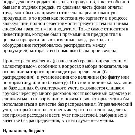
подразделение продает несколько продуктов, как это обычно
бывает в отделах продаж, то сдельная часть фонда оплаты
труда моет быть напрямую отнесена на реализованную
продукцию, в то время как постоянную зарплату в процессе
калькуляции полной себестоимости требуется тем или иным
способом «разнести» по продуктам. То же самое относится к
инвестициям, которые были прямыми для предприятия в
целом и превратились в косвенные, когда расходы на
оборудование потребовалось распределить между
продукцией, которая с его помощью была произведена.
Процесс распределения (разнесения) грешит определенным
волюнтаризмом, особенно в вопросах выбора показателя, на
основании которого происходит распределение (базы
распределения), и установления его величины (по факту или
по нормативу, или по бюджету). По этой причине калькуляция
на базе данных бухгалтерского учета оказывается слишком
грубой: чересчур много расходов носят косвенный характер и
слишком мало информации о показателях, которые могли бы
использоваться в качестве баз распределения. Управленческий
учет, который позволяет очень аккуратно и точно выделить
все прямые расходы и вести учет показателей, выбранных в
качестве баз распределения, в этом случае незаменим.
И, наконец, бюджет