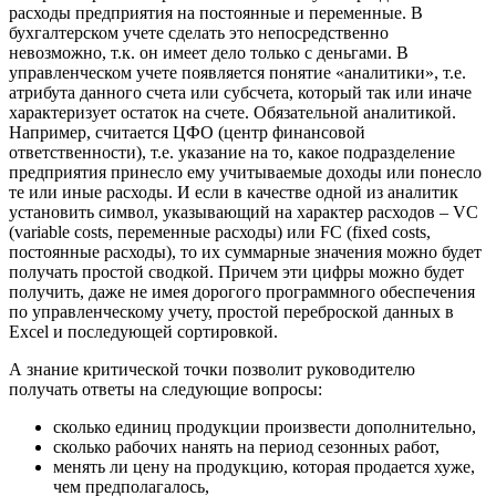
расходы предприятия на постоянные и переменные. В
бухгалтерском учете сделать это непосредственно
невозможно, т.к. он имеет дело только с деньгами. В
управленческом учете появляется понятие «аналитики», т.е.
атрибута данного счета или субсчета, который так или иначе
характеризует остаток на счете. Обязательной аналитикой.
Например, считается ЦФО (центр финансовой
ответственности), т.е. указание на то, какое подразделение
предприятия принесло ему учитываемые доходы или понесло
те или иные расходы. И если в качестве одной из аналитик
установить символ, указывающий на характер расходов – VC
(variable costs, переменные расходы) или FC (fixed costs,
постоянные расходы), то их суммарные значения можно будет
получать простой сводкой. Причем эти цифры можно будет
получить, даже не имея дорогого программного обеспечения
по управленческому учету, простой переброской данных в
Excel и последующей сортировкой.
А знание критической точки позволит руководителю
получать ответы на следующие вопросы:
сколько единиц продукции произвести дополнительно,
сколько рабочих нанять на период сезонных работ,
менять ли цену на продукцию, которая продается хуже,
чем предполагалось,