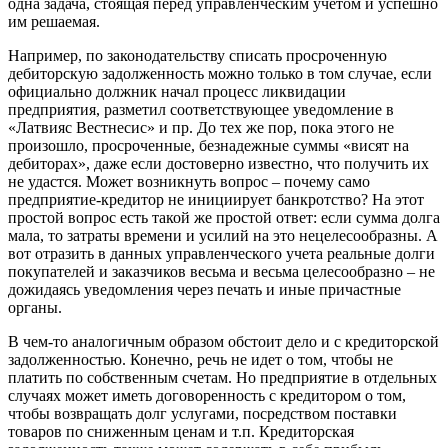
одна задача, стоящая перед управленческим учетом и успешно
им решаемая.
Например, по законодательству списать просроченную
дебиторскую задолженность можно только в том случае, если
официально должник начал процесс ликвидации
предприятия, разметил соответствующее уведомление в
«Латвияс Вестнесис» и пр. До тех же пор, пока этого не
произошло, просроченные, безнадежные суммы «висят на
дебиторах», даже если достоверно известно, что получить их
не удастся. Может возникнуть вопрос – почему само
предприятие-кредитор не инициирует банкротство? На этот
простой вопрос есть такой же простой ответ: если сумма долга
мала, то затраты времени и усилий на это нецелесообразны. А
вот отразить в данных управленческого учета реальные долги
покупателей и заказчиков весьма и весьма целесообразно – не
дожидаясь уведомления через печать и иные причастные
органы.
В чем-то аналогичным образом обстоит дело и с кредиторской
задолженностью. Конечно, речь не идет о том, чтобы не
платить по собственным счетам. Но предприятие в отдельных
случаях может иметь договоренность с кредитором о том,
чтобы возвращать долг услугами, посредством поставки
товаров по сниженным ценам и т.п. Кредиторская