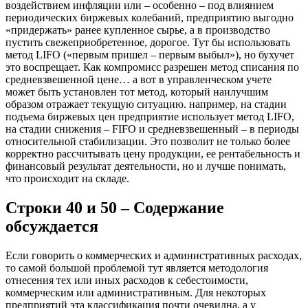
воздействием инфляции или – особенно – под влиянием
периодических биржевых колебаний, предприятию выгодно
«придержать» ранее купленное сырье, а в производство
пустить свежеприобретенное, дорогое. Тут бы использовать
метод LIFO («первым пришел – первым выбыл»), но бухучет
это воспрещает. Как компромисс разрешен метод списания по
средневзвешенной цене… а вот в управленческом учете
может быть установлен тот метод, который наилучшим
образом отражает текущую ситуацию. например, на стадии
подъема биржевых цен предприятие использует метод LIFO,
на стадии снижения – FIFO и средневзвешенный – в периоды
относительной стабилизации. Это позволит не только более
корректно рассчитывать цену продукции, ее рентабельность и
финансовый результат деятельности, но и лучше понимать,
что происходит на складе.
Строки 40 и 50 – Содержание
обсуждается
Если говорить о коммерческих и административных расходах,
то самой большой проблемой тут является методология
отнесения тех или иных расходов к себестоимости,
коммерческим или административным. Для некоторых
предприятий эта классификация почти очевидна, а у