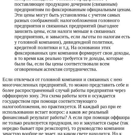
поставляющее продукцию дочерним (связанным)
предприятиям по фиксированным официальным ценам.
Эти цены могут быть установлены с учетом самых
разных соображений: налогообложения головного
предприятия и связанных предприятий (выгоднее
занизить цены, если налоги меньше в связанных
предприятиях, и завысить, если льготы по налогам есть
у головной компании), дивидендной политики,
кредитной политики и т.д. На основании этих
фиксированных цен компания формирует свои доходы,
в то время как реально требуется те доходы, которые
были бы, если бы цены соответствовали всем
оговоренным аспектам сотрудничества.
Если отвлечься от головной компании и связанных с нею
многочисленных предприятий, то можно представить себе и
более распространенный случай работы предприятия через
оффшорную зону. Эта схема работы хотя и осуждается
государством при помощи соответствующего
налогообложения, но практикуется. И каждый раз при ее
использовании встает вопрос: а каков же реальный
финансовый результат работы? А если при помощи оффшора
не только реализуется продукция, но и закупается сырье (так
нередко бывает при реэкспорте), то руководство компании
зачастую вообще не знает, на каком свете находится. Но к