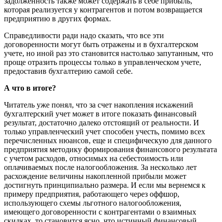
задолженность также может содержать в себе прибыль,
которая реализуется у контрагентов и потом возвращается
предприятию в других формах.
Справедливости ради надо сказать, что все эти
договоренности могут быть отражены и в бухгалтерском
учете, но иной раз это становится настолько запутанным, что
проще отразить процессы только в управленческом учете,
предоставив бухгалтерию самой себе.
А что в итоге?
Читатель уже понял, что за счет накопления искажений
бухгалтерский учет может в итоге показать финансовый
результат, достаточно далеко отстоящий от реальности. И
только управленческий учет способен учесть, помимо всех
перечисленных нюансов, еще и специфическую для данного
предприятия методику формирования финансового результата
с учетом расходов, относимых на себестоимость или
оплачиваемых после налогообложения. За несколько лет
расхождение величины накопленной прибыли может
достигнуть принципиально размера. И если мы вернемся к
примеру предприятия, работающего через оффшор,
использующего схемы льготного налогообложения,
имеющего договоренности с контрагентами о взаимных
скидках, то становится ясно, что истинный финансовый