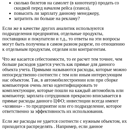
сколько билетов на самолет (в кинотеатр) продать со
скидкой перед началом рейса (сеанса),
повысить ли зарплату данному менеджеру,
затратить ли больше на рекламу?
Если же в качестве других аналитик используются
подразделения предприятия, отдельные продукты,
поставщики и покупатели и т.д., то ответы на эти вопросы
могут быть получены в самом разном разрезе, по отношению
к отдельным продуктам, отделам или контрагентам.
Что же касается себестоимости, то ее расчет тем точнее, чем
больше расходов удается учесть как прямые для данного
объекта учета. Прямыми называются расходы, которые можно
непосредственно соотнести с тем или иным интересующим
нас объектом. Так, в автомобилестроении или при сборке
компьютеров очень легко идентифицировать те
комплектующие, которые пошли на каждый автомобиль или
компьютер; зарплата сотрудников прекрасно вписывается в
прямые расходы данного ЦФО; инвестиции всегда имеют
«хозяина» - то предприятие или его подразделение, которое
ответственно за эффективность их использования.
Если же расходы не удается соотнести с нужным объектом, их
приходится распределять . Например, если данное