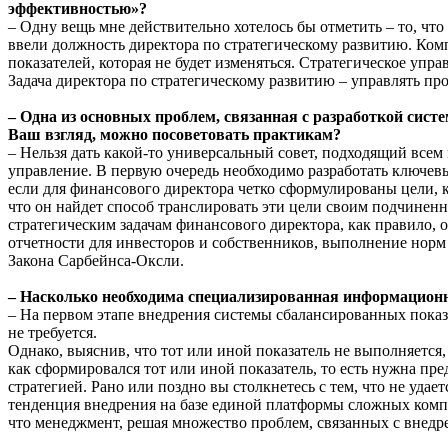
эффективностью»?
– Одну вещь мне действительно хотелось бы отметить – то, что
ввели должность директора по стратегическому развитию. Комп
показателей, которая не будет изменяться. Стратегическое упр
Задача директора по стратегическому развитию – управлять пр
– Одна из основных проблем, связанная с разработкой сист
Ваш взгляд, можно посоветовать практикам?
– Нельзя дать какой-то универсальный совет, подходящий всем 
управление. В первую очередь необходимо разработать ключевы
если для финансового директора четко сформулированы цели, к
что он найдет способ транслировать эти цели своим подчинен
стратегическим задачам финансового директора, как правило
отчетности для инвесторов и собственников, выполнение норм
Закона Сарбейнса-Оксли.
– Насколько необходима специализированная информационн
– На первом этапе внедрения системы сбалансированных показ
не требуется.
Однако, выяснив, что тот или иной показатель не выполняется
как сформировался тот или иной показатель, то есть нужна пре
стратегией. Рано или поздно вы столкнетесь с тем, что не уд
тенденция внедрения на базе единой платформы сложных компле
что менеджмент, решая множество проблем, связанных с внедре