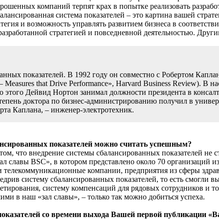
рошенных компаний терпят крах в попытке реализовать разрабо
балансированная система показателей – это картина вашей страт
атегия и возможность управлять развитием бизнеса в соответств
азработанной стратегией и повседневной деятельностью. Други
нных показателей. В 1992 году он совместно с Робертом Каплано
 Measures that Drive Performance», Harvard Business Review). В
 До этого Дейвид Нортон занимал должности президента в консалт
. Степень доктора по бизнес-администрированию получил в униве
ерта Каплана, – инженер-электротехник.
лансированных показателей можно считать успешным?
том, что внедрение системы сбалансированных показателей не ста
ал славы BSC», в котором представлено около 70 организаций из
и телекоммуникационные компании, предприятия из сферы здрав
недрив систему сбалансированных показателей, то есть смогли в
жетирования, систему компенсаций для рядовых сотрудников и 
ми в наш «зал славы», – только так можно добиться успеха.
оказателей со времени выхода Вашей первой публикации «Ba