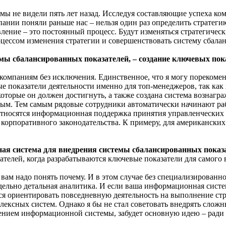
 мы не видели пять лет назад. Исследуя составляющие успеха ко
ании поняли раньше нас – нельзя один раз определить стратеги
авление – это постоянный процесс. Будут изменяться стратегическ
оцессом изменения стратегии и совершенствовать систему сбала
емы сбалансированных показателей, – создание ключевых пок
компаниям без исключения. Единственное, что я могу порекоменд
е показатели деятельности именно для топ-менеджеров, так как 
оторые он должен достигнуть, а также создана система вознагр
ным. Тем самым рядовые сотрудники автоматически начинают ра
, относятся информационная поддержка принятия управленчески
 корпоративного законодательства. К примеру, для американск
ая система для внедрения системы сбалансированных показ
ателей, когда разрабатываются ключевые показатели для самого
, вам надо понять почему. И в этом случае без специализирован
дельно детальная аналитика. И если ваша информационная систем
ается ориентировать повседневную деятельность на выполнение с
ксных систем. Однако я бы не стал советовать внедрять сложны
нием информационной системы, забудет основную идею – ради че