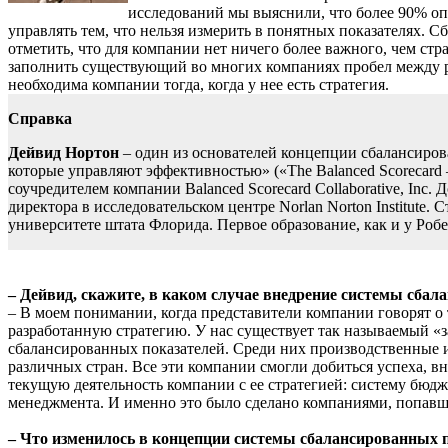
исследований мы выяснили, что более 90% оп
управлять тем, что нельзя измерить в понятных показателях. С
отметить, что для компании нет ничего более важного, чем стр
заполнить существующий во многих компаниях пробел между р
необходима компании тогда, когда у нее есть стратегия.
Справка
Дейвид Нортон
– один из основателей концепции сбалансирова
которые управляют эффективностью» («The Balanced Scorecard –
соучредителем компании Balanced Scorecard Collaborative, Inc.
директора в исследовательском центре Norlan Norton Institute
университете штата Флорида. Первое образование, как и у Роб
– Дейвид, скажите, в каком случае внедрение системы сба
– В моем понимании, когда представители компании говорят о 
разработанную стратегию. У нас существует так называемый «з
сбалансированных показателей. Среди них производственные 
различных стран. Все эти компании смогли добиться успеха, в
текущую деятельность компании с ее стратегией: систему бюд
менеджмента. И именно это было сделано компаниями, попавши
– Что изменилось в концепции системы сбалансированных п