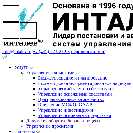
info@intalev.ru
+7 (495) 223-27-93
перезвоните мне
Услуги
Управление финансами
Бюджетирование и планирование
Бюджетирование, ориентированное на результ
Управленческий учет и себестоимость
Управление денежными средствами
Централизованное казначейство
Внедрение МСФО, GAAP
Управление инвестициями
Управление основными средствами
Документооборот и бизнес-процессы
Управление проектами
Продукты