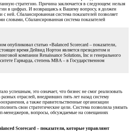
танную стратегию. Причина заключается в следующем: нельзя
егии в цифрах. И возвращаясь к Вашему вопросу, я должен
ии с ней. Сбалансированная система показателей позволяет
ми словами, Сбалансированная система показателей
м опубликовал статью «Balanced Scorecard – показатели,
 настоящее время Дейвид Нортон является президентом и
инговой компании Renaissance Solutions, Inс и генерального
рситете Гарварда, степень MBA – в Государственном
ло успешным, это означает, что бизнес не смог реализовать
 разных отраслей, внедривших пять лет назад систему
оохранения, а также правительственные организации
ыполнить свои стратегические цели. Система позволила увязать
топ-менеджеров, вопросы, обсуждаемые на совещаниях
lanced Scorecard – показатели, которые управляют