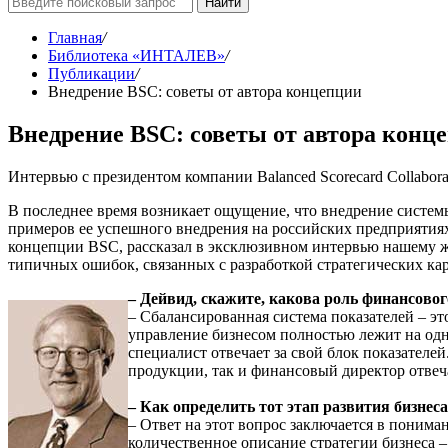
Найти
Главная
/
Библиотека «ИНТАЛЕВ»
/
Публикации
/
Внедрение BSС: советы от автора концепции
Внедрение BSС: советы от автора конц
Интервью с президентом компании Balanced Scorecard Collaborati
В последнее время возникает ощущение, что внедрение систем
примеров ее успешного внедрения на российских предприятиях
концепции BSC, рассказал в эксклюзивном интервью нашему жур
типичных ошибок, связанных с разработкой стратегических кар
– Дейвид, скажите, какова роль финансово
– Сбалансированная система показателей – эт
управление бизнесом полностью лежит на од
специалист отвечает за свой блок показателей
продукции, так и финансовый директор отвеча
– Как определить тот этап развития бизнес
– Ответ на этот вопрос заключается в понима
количественное описание стратегии бизнеса 