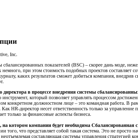
епции
ve, Inc.
ы сбалансированных показателей (BSC) – скорее дань моде, неж
 немного, при этом стоимость подобных проектов составляет со
налу, каких результатов сможет добиться компания, внедрив си
т.
го директора в процессе внедрения системы сбалансированных
о инструмент, который позволяет управлять процессом достижения
ном конкретном должностном лице – это командная работа. В р
. Как HR-директор несет ответственность только за управление п
ет только за финансовые аспекты бизнеса.
а, на котором компании будет необходима Сбалансированная 
нии того, что представляет собой такая система. Это не просто 
– неотъемлемая составляющая системы управления стратегией ко