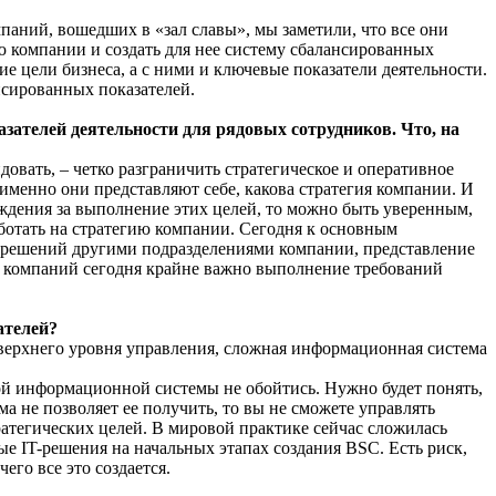
мпаний, вошедших в «зал славы», мы заметили, что все они
ю компании и создать для нее систему сбалансированных
ие цели бизнеса, а с ними и ключевые показатели деятельности.
нсированных показателей.
азателей деятельности для рядовых сотрудников. Что, на
овать, – четко разграничить стратегическое и оперативное
именно они представляют себе, какова стратегия компании. И
аждения за выполнение этих целей, то можно быть уверенным,
ботать на стратегию компании. Сегодня к основным
х решений другими подразделениями компании, представление
их компаний сегодня крайне важно выполнение требований
ателей?
 верхнего уровня управления, сложная информационная система
ной информационной системы не обойтись. Нужно будет понять,
а не позволяет ее получить, то вы не сможете управлять
тратегических целей. В мировой практике сейчас сложилась
е IT-решения на начальных этапах создания BSC. Есть риск,
го все это создается.