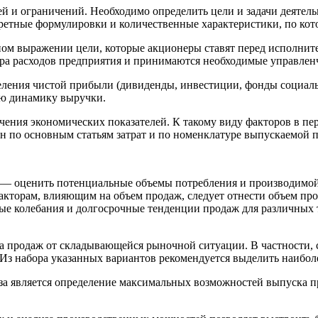
 и ограничений. Необходимо определить цели и задачи деятель
ретные формулировки и количественные характеристики, по кот
ном выражении цели, которые акционеры ставят перед исполнит
ура расходов предприятия и принимаются необходимые управлен
еления чистой прибыли (дивиденды, инвестиции, фонды социаль
ую динамику выручки.
чения экономических показателей. К такому виду факторов в пе
 по основным статьям затрат и по номенклатуре выпускаемой пр
 — оценить потенциальные объемы потребления и производимой
факторам, влияющим на объем продаж, следует отнести объем п
ные колебания и долгосрочные тенденции продаж для различных
ма продаж от складывающейся рыночной ситуации. В частности, с
з набора указанных вариантов рекомендуется выделить наибол
а является определение максимальных возможностей выпуска п