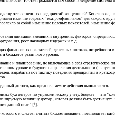
еятельности, то ответ рождается сам собой: внедрение системы
водству отечественных предприятий концепцией? Конечно же, н
тривали наличие годовых "техпромфинпланов" для каждого круп
повлекло за собой изменение целевых показателей, изменение ф
рования динамики внешних и внутренних факторов, определяющ
удования, рост накладных издержек и т. д.
их финансовых показателей, денежных потоков, потребности в
 и бюджетов различного уровня.
ание и планирование, не включающее в себя стратегическое пл
ственном уровне и будущие направления деятельности (выпуск н
х целей, вырабатывают тактику поведения предприятия в кратко
тов.
данный до того, как предполагаемые действия выполняются.
ных бухгалтеров по управленческому учету, бюджет — это "ко
анируемую величину дохода, которая должна быть достигнута, 
2
ния данной цели" [
].
ю которого и следует считать бюджетирование, предполагает ра