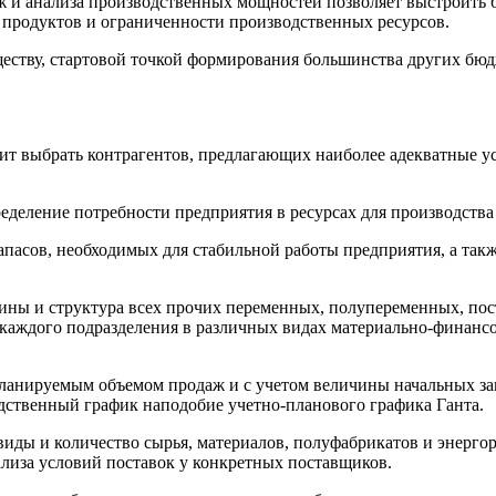
ж и анализа производственных мощностей позволяет выстроить 
продуктов и ограниченности производственных ресурсов.
ществу, стартовой точкой формирования большинства других бюд
ит выбрать контрагентов, предлагающих наиболее адекватные ус
деление потребности предприятия в ресурсах для производства
апасов, необходимых для стабильной работы предприятия, а так
ы и структура всех прочих переменных, полупеременных, пост
каждого подразделения в различных видах материально-финансо
ланируемым объемом продаж и с учетом величины начальных запа
дственный график наподобие учетно-планового графика Ганта.
иды и количество сырья, материалов, полуфабрикатов и энерго
лиза условий поставок у конкретных поставщиков.