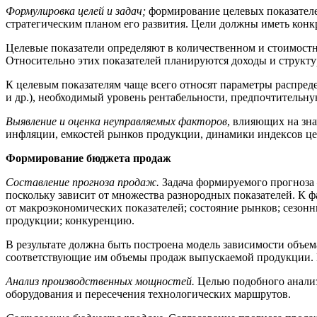
Формулировка целей и задач;
формирование целевых показателей
стратегическим планом его развития. Цели должны иметь конк
Целевые показатели определяют в количественном и стоимост
Относительно этих показателей планируются доходы и структ
К целевым показателям чаще всего относят параметры распред
и др.), необходимый уровень рентабельности, предпочтительн
Выявление и оценка неуправляемых факторов
, влияющих на зна
инфляции, емкостей рынков продукции, динамики индексов цен
Формирование бюджета продаж
Составление прогноза продаж.
Задача формируемого прогноза
поскольку зависит от множества разнородных показателей. К 
от макроэкономических показателей; состояние рынков; сезон
продукции; конкуренцию.
В результате должна быть построена модель зависимости объе
соответствующие им объемы продаж выпускаемой продукции. И
Анализ производственных мощностей.
Целью подобного анализ
оборудования и пересечения технологических маршрутов.