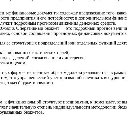
зные финансовые документы содержат предсказание того, какой
ости предприятия и его потребностях в дополнительном финан
лужит подробным прогнозом движения денежных средств.
юджета.
Оперативный бюджет — это подробный прогноз величины
ельно, основой составления прогнозных финансовых документов
 для ее структурных подразделений или отдельных функций дея
кларированных тактических целей;
подразделений, согласование их интересов;
ятия в целом.
тных форм естественным образом должна укладываться в рамки
а тем, что управленческий учет призван обеспечивать все уров
ти, задач бюджетирования).
, к функциональной структуре предприятия, к номенклатуре вы
ляет значительную степень индивидуальности методологии бюдж
моувязанных бюджетов.