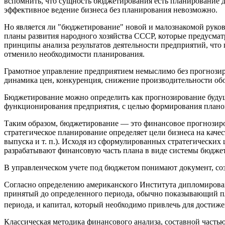
вспомнить, что сущность бюджетирования есть планирование д
эффективное ведение бизнеса без планирования невозможно.
Но является ли "бюджетирование" новой и малознакомой руко
планы развития народного хозяйства СССР, которые предусма
принципы анализа результатов деятельности предприятий, что 
отменило необходимости планирования.
Грамотное управление предприятием немыслимо без прогнози
динамика цен, конкуренция, снижение производительности обор
Бюджетирование можно определить как прогнозирование будущ
функционирования предприятия, с целью формирования планов
Таким образом, бюджетирование — это финансовое прогнозиров
стратегическое планирование определяет цели бизнеса на каче
выпуска и т. п.). Исходя из сформулированных стратегически
разрабатывают финансовую часть плана в виде системы бюдже
В управленческом учете под бюджетом понимают документ, соз
Согласно определению американского Института дипломирован
принятый до определенного периода, обычно показывающий пл
периода, и капитал, который необходимо привлечь для достиже
Классическая методика финансового анализа, составной часть