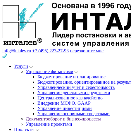
info@intalev.ru
+7 (495) 223-27-93
перезвоните мне
Услуги
Управление финансами
Бюджетирование и планирование
Бюджетирование, ориентированное на результ
Управленческий учет и себестоимость
Управление денежными средствами
Централизованное казначейство
Внедрение МСФО, GAAP
Управление инвестициями
Управление основными средствами
Документооборот и бизнес-процессы
Управление проектами
Продукты