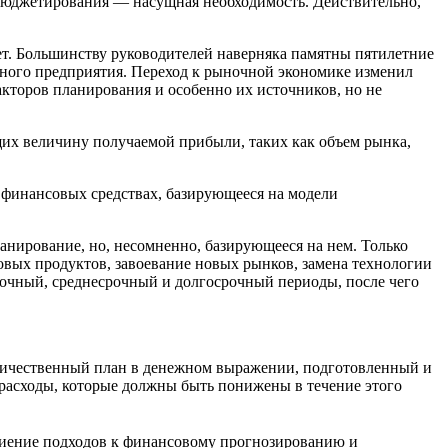
 бюджетирования — насущная необходимость. Действительно,
ет. Большинству руководителей наверняка памятны пятилетние
ного предприятия. Переход к рыночной экономике изменил
акторов планирования и особенно их источников, но не
их величину получаемой прибыли, таких как объем рынка,
 финансовых средствах, базирующееся на модели
анирование, но, несомненно, базирующееся на нем. Только
овых продуктов, завоевание новых рынков, замена технологии
срочный, среднесрочный и долгосрочный периоды, после чего
личественный план в денежном выражении, подготовленный и
расходы, которые должны быть понижены в течение этого
збиение подходов к финансовому прогнозированию и