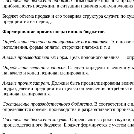
Составление бюджета продаж.
Согласование прогноза прода
прибыльность продукции в ситуации наличия конкурирующих 
Бюджет объема продаж и его товарная структура служат, по су
предприятия на период.
Формирование прочих оперативных бюджетов
Определение состава потенциальных поставщиков.
Это позвол
исполнения, формы оплаты, отсрочки платежа и т. д.
Анализ производственных норм.
Цель подобного анализа — опре
Определение величины запасов.
Следует определить величину з
на начало и конец периода планирования.
Анализ прочих затрат.
Должны быть проанализированы величин
подразделений предприятия с целью определения потребности 
периода планирования.
Составление производственного бюджета.
В соответствии с п
определяются объемы производства и разрабатывается произво
Составление бюджета закупки.
Определяются сроки закупки, в
производственного бюджета. Бюджет формируется с учетом ана