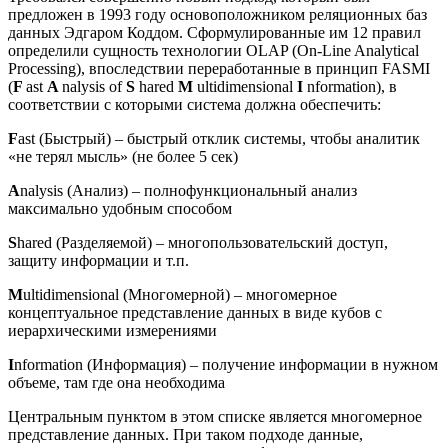
предложен в 1993 году основоположником реляционных баз
данных Эдгаром Коддом. Сформулированные им 12 правил
определили сущность технологии OLAP (On-Line Analytical
Processing), впоследствии переработанные в принцип FASMI
(
F
ast
A
nalysis of
S
hared
M
ultidimensional
I
nformation), в
соответствии с которыми система должна обеспечить:
F
ast (Быстрый) – быстрый отклик системы, чтобы аналитик
«не терял мысль» (не более 5 сек)
A
nalysis (Анализ) – полнофункциональный анализ
максимально удобным способом
S
hared (Разделяемой) – многопользовательский доступ,
защиту информации и т.п.
M
ultidimensional (Многомерной) – многомерное
концептуальное представление данных в виде кубов с
иерархическими измерениями
I
nformation (Информация) – получение информации в нужном
объеме, там где она необходима
Центральным пунктом в этом списке является многомерное
представление данных. При таком подходе данные,