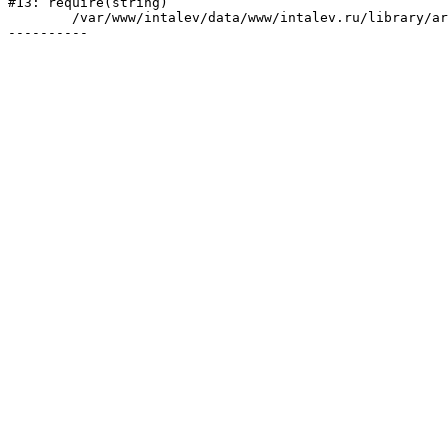
#13: require(string)

	/var/www/intalev/data/www/intalev.ru/library/articles/article.php:2
