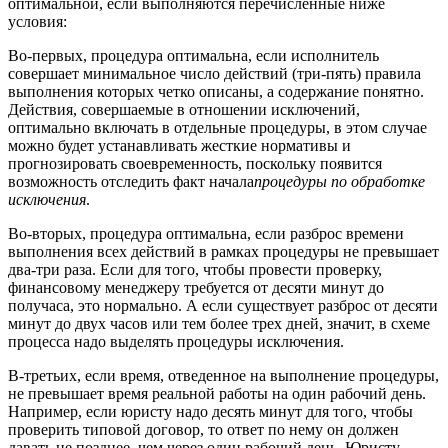
оптимальной, если выполняются перечисленные ниже
условия:
Во-первых, процедура оптимальна, если исполнитель
совершает минимальное число действий (три-пять) правила
выполнения которых четко описаны, а содержание понятно.
Действия, совершаемые в отношении исключений,
оптимально включать в отдельные процедуры, в этом случае
можно будет устанавливать жесткие нормативы и
прогнозировать своевременность, поскольку появится
возможность отследить факт начала
процедуры по обработке
исключения
.
Во-вторых, процедура оптимальна, если разброс времени
выполнения всех действий в рамках процедуры не превышает
два-три раза. Если для того, чтобы провести проверку,
финансовому менеджеру требуется от десяти минут до
получаса, это нормально. А если существует разброс от десяти
минут до двух часов или тем более трех дней, значит, в схеме
процесса надо выделять процедуры исключения.
В-третьих, если время, отведенное на выполнение процедуры,
не превышает время реальной работы на один рабочий день.
Например, если юристу надо десять минут для того, чтобы
проверить типовой договор, то ответ по нему он должен
давать не позднее, чем через один рабочий день. Юристу