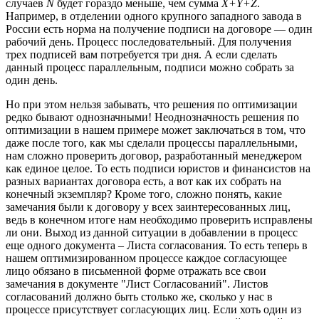
случаев
N
будет гораздо меньше, чем сумма
X+
Y+
Z
.
Например, в отделении одного крупного западного завода в
России есть норма на получение подписи на договоре — один
рабочий день. Процесс последовательный. Для получения
трех подписей вам потребуется три дня. А если сделать
данный процесс параллельным, подписи можно собрать за
один день.
Но при этом нельзя забывать, что решения по оптимизации
редко бывают однозначными! Неоднозначность решения по
оптимизации в нашем примере может заключаться в том, что
даже после того, как мы сделали процессы параллельными,
нам сложно проверить договор, разработанный менеджером
как единое целое. То есть подписи юристов и финансистов на
разных вариантах договора есть, а вот как их собрать на
конечный экземпляр? Кроме того, сложно понять, какие
замечания были к договору у всех заинтересованных лиц,
ведь в конечном итоге нам необходимо проверить исправлены
ли они. Выход из данной ситуации в добавлении в процесс
еще одного документа – Листа согласования. То есть теперь в
нашем оптимизированном процессе каждое согласующее
лицо обязано в письменной форме отражать все свои
замечания в документе "Лист Согласований". Листов
согласований должно быть столько же, сколько у нас в
процессе присутствует согласующих лиц. Если хоть один из