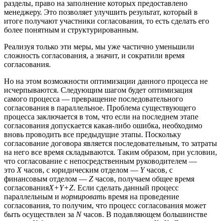
разделы, право на заполнение которых предоставлено
менеджеру. Это позволяет улучшить результат, который в
итоге получают участники согласования, то есть сделать его
более понятным и структурированным.
Реализуя только эти меры, мы уже частично уменьшили
сложность согласования, а значит, и сократили время
согласования.
Но на этом возможности оптимизации данного процесса не
исчерпываются. Следующим шагом будет оптимизация
самого процесса — превращение последовательного
согласования в параллельное. Проблема существующего
процесса заключается в том, что если на последнем этапе
согласования допускается какая-либо ошибка, необходимо
вновь проводить все предыдущие этапы. Поскольку
согласование договора является последовательным, то затраты
на него все время складываются. Таким образом, при условии,
что согласование с непосредственным руководителем —
это
X
часов, с юридическим отделом —
Y
часов, с
финансовым отделом —
Z
часов, получаем общее время
согласования
X+
Y+
Z
. Если сделать данный процесс
параллельным и
нормировать
время на проведение
согласования, то получим, что процесс согласования может
быть осуществлен за
N
часов. В подавляющем большинстве