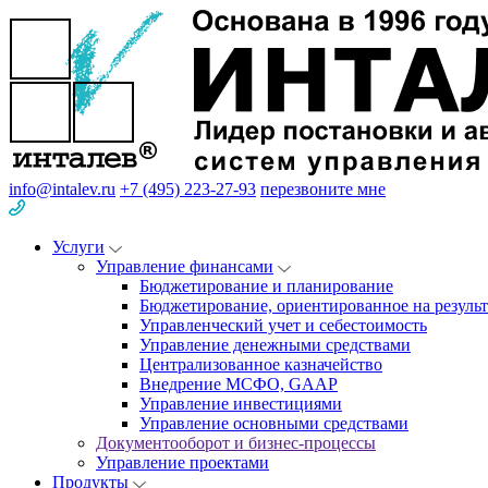
info@intalev.ru
+7 (495) 223-27-93
перезвоните мне
Услуги
Управление финансами
Бюджетирование и планирование
Бюджетирование, ориентированное на результ
Управленческий учет и себестоимость
Управление денежными средствами
Централизованное казначейство
Внедрение МСФО, GAAP
Управление инвестициями
Управление основными средствами
Документооборот и бизнес-процессы
Управление проектами
Продукты