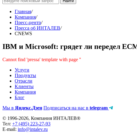
Найти
Главная
/
Компания
/
Пресс-центр
/
Пресса об ИНТАЛЕВ
/
CNEWS
IBM и Microsoft: грядет ли передел E
Cannot find 'pressa' template with page ''
Услуги
Продукты
Отрасли
Клиенты
Компания
Блог
Мы в
Яндекс.Дзен
Подписаться на нас в
telegram
© 1996-2026, Компания ИНТАЛЕВ®
Тел:
+7 (495) 223-27-93
E-mail:
info@intalev.ru