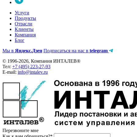
Услуги
Продукты
Отрасли
Клиенты
Компания
Блог
Мы в
Яндекс.Дзен
Подписаться на нас в
telegram
© 1996-2026, Компания ИНТАЛЕВ®
Тел:
+7 (495) 223-27-93
E-mail:
info@intalev.ru
Перезвоните мне
Как к вам обращаться?*