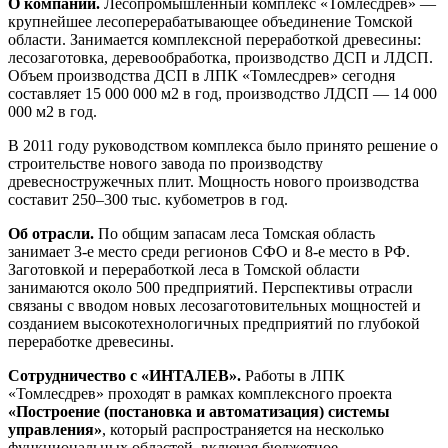
О компании.
Лесопромышленный комплекс «Томлесдрев» —
крупнейшее лесоперерабатывающее объединение Томской
области. Занимается комплексной переработкой древесины:
лесозаготовка, деревообработка, производство ДСП и ЛДСП.
Объем производства ДСП в ЛПК «Томлесдрев» сегодня
составляет 15 000 000 м2 в год, производство ЛДСП — 14 000
000 м2 в год.
В 2011 году руководством комплекса было принято решение о
строительстве нового завода по производству
древесностружечных плит. Мощность нового производства
составит 250–300 тыс. кубометров в год.
Об отрасли.
По общим запасам леса Томская область
занимает 3-е место среди регионов СФО и 8-е место в РФ.
Заготовкой и переработкой леса в Томской области
занимаются около 500 предприятий. Перспективы отрасли
связаны с вводом новых лесозаготовительных мощностей и
созданием высокотехнологичных предприятий по глубокой
переработке древесины.
Сотрудничество с «ИНТАЛЕВ».
Работы в ЛПК
«Томлесдрев» проходят в рамках комплексного проекта
«Построение (постановка и автоматизация) системы
управления»
, который распространяется на несколько
функциональных областей, включая бюджетное